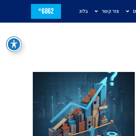
6862*
ם
צור קשר
בלוג