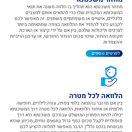
חזור משכנתא הוא תהליך בו הלווה משנה את תנאי
משכנתא המקורית שלו כדי להתאים אותם למצבים
לכליים, אישיים או משפחתיים משתנים. זה מאפשר לכם
קבוע כיצד להחזיר את ההלוואה בצורה שמתאימה ביותר
צרכים וליכולות שלכם, בין אם על ידי קיצור או הארכת
קופת ההחזר, שינוי סכום ההחזר החודשי, או עדכון הריביות
ההצמדות.
לפרטים נוספים
לוואה לכל מטרה
ין אם מדובר בהוצאה בלתי צפויה, עזרה לילדים, חופשה
לומית או איחוד הלוואות, הלוואה לכל מטרה דרך המשכנתא
כולה להיות הפתרון המושלם עבורכם. משכנתא היא דרך
ופולרית לקבל סכום כסף גדול בתנאים נוחים, מכיוון שהיא
בוטחת בנכס נדל"ן. הדבר מאפשר למלווה להציע לכם