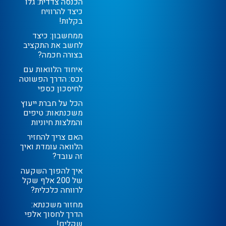
הכנסה צדדית: גלו
כיצד להרוויח
בקלות!
ממחשבון: כיצד
לחשב את התקציב
בצורה חכמה?
איחוד הלוואות עם
נכס: הדרך הפשוטה
לחיסכון כספי
הכל על חברת ייעוץ
משכנתאות: טיפים
והמלצות חיוניות
האם צריך להחזיר
הלוואה עומדת ואיך
זה עובד?
איך להפוך השקעה
של 200 אלף שקל
לרווחה כלכלית?
מחזור משכנתא:
הדרך לחסוך אלפי
שקלים!