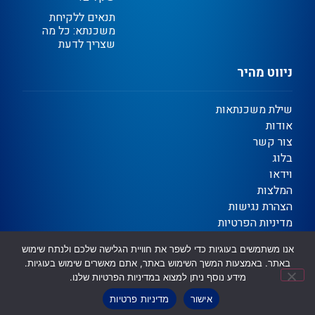
תנאים ללקיחת
משכנתא: כל מה
שצריך לדעת
ניווט מהיר
שילת משכנתאות
אודות
צור קשר
בלוג
וידאו
המלצות
הצהרת נגישות
מדיניות הפרטיות
תקנון
אנו משתמשים בעוגיות כדי לשפר את חוויית הגלישה שלכם ולנתח שימוש
באתר. באמצעות המשך השימוש באתר, אתם מאשרים שימוש בעוגיות.
מידע נוסף ניתן למצוא במדיניות הפרטיות שלנו.
Ⓒ כל הזכויות שמורות | שילת משכנתאות וגיוס אשראי
שיווק דיגיטלי לעסקים ✦ OTORiTi DIGITAL
אישור
מדיניות פרטיות