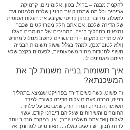
להקמת מבנה – ברזל, בטון, אלומיניום, קרמיקה,
אריחים וכל מה שמחזיק את הבניין שלכם מלמטה ועד
למעלה. מדובר בנתון קריטי שקובע את העלות הסופית
של הדירה שלכם, אם אתם חלק מפרויקטים שכבר
נמצאים בתהליך בנייה. המחירים של החומרים האלו
לא עומדים במקום – והם עשויים לחשב מסלול מחדש
(ולא לטובתכם). למה? בגלל ששוק תשומות הבנייה
חשוף לתנודות מחיר משמעותיות, לפעמים בקצב שלא
הייתם מאמינים לו.
איך תשומות בנייה משנות לך את
המשכנתא?
זה פשוט: כשרוכשים דירה בפרויקט שנמצא בתהליך
בנייה, הרבה פעמים עלות הדירה קשורה למדד
תשומות הבנייה. המדד הזה, שמבוסס על עלויות
החומרים והשירותים שעליהם דיברנו קודם, עשוי
לעלות (ואז אתם תשלמו יותר), או, במקרה הנדיר יותר,
לרדת (נכון, יש רגעים כאלה… תאורטיים לפחות). אז