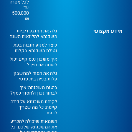
לכל מטרה
עד
500,000
₪
מידע מקצועי
גלה את ממוצע ריביות
משכנתא להלוואות השנה
כיצד למנוע חובות בעת
נטילת משכנתא בקלות
איך משכון נכס קיים יכול
לשנות את חייך?
גלה את הסוד למחשבון
עלות בניית בית פרטי
ביטוח משכנתה: איך
לבחור נכון ולחסוך כסף?
לקיחת משכנתא על דירה
קיימת: כל מה שצריך
לדעת
השמאות שיכולה להכריע
את המשכנתא שלכם: כל