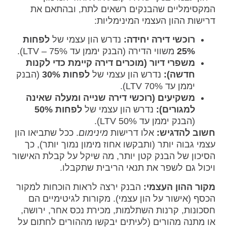
המקסימליים שהבנקים רשאים לתת, ובהתאם את
דרישות ההון העצמי המינימליות:
רוכשי דירה יחידה:
נדרש הון עצמי של
לפחות
25%
משווי הדירה (הבנק יממן עד 75% – LTV).
משפרי דיור (מוכרים דירה קיימת כדי לקנות
חדשה):
נדרש הון עצמי של
לפחות 30%
(הבנק
יממן עד 70% LTV).
משקיעים (רוכשי דירה שנייה ומעלה שאינה
למגורים):
נדרש הון עצמי של
לפחות 50%
(הבנק יממן עד 50% LTV).
חשוב להדגיש:
אלו דרישות
מינימום
. ככל שתביאו הון
עצמי גבוה יותר (ותבקשו אחוז מימון נמוך יותר), כך
הסיכון של הבנק קטן יותר, מה שיקל על קבלת האישור
ויכול גם לשפר את תנאי הריבית שתקבלו.
מקור ההון העצמי:
הבנק ירצה לראות הוכחות למקור
הכסף (אישור על הון עצמי). מקורות לגיטימיים הם
חסכונות, קרנות השתלמות, מכירת נכס אחר, ירושה,
או מתנה מהורים (לעיתים יבקשו מההורים לחתום על