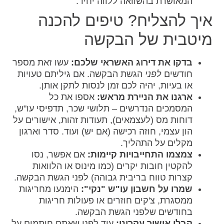
המאושרת בהשוואה ללווה יחיד.
איך להצליח? טיפים להכנה
מיטבית של הבקשה
בדקו את דירוג האשראי שלכם:
עשו זאת מספר
חודשים
לפני
הגשת הבקשה. אם גיליתם טעויות
או בעיות, יהיה לכם זמן לנסות לתקן אותן.
ארגנו את הניירת מראש:
אספו את כל
המסמכים הנדרשים – תלושי שכר, תדפיסי עו"ש,
דוחות מס (לעצמאים), תעודות זהות, אישורים על
הון עצמי, חוזה רכישה (אם יש) ועוד. סדר וארגון
מקלים על התהליך.
צמצמו התחייבויות קיימות:
אם אפשר, נסו
להקטין חובות יקרים (כמו מינוס או הלוואות
קצרות טווח בריבית גבוהה) לפני הגשת הבקשה.
שמרו על חשבון עו"ש "נקי":
הימנעו מחריגות
ממסגרת, צ'קים חוזרים או פעולות חריגות
בחודשים שלפני הגשת הבקשה.
קבלו אישור עקרוני:
עוד לפני שאתם חותמים על