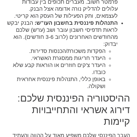
פרמטר חשוב. מעברים תכופים בין עבודות
עלולים להדליק נורה אדומה אצל הבנק.
לעצמאים, ותק הפעילות של העסק הוא קריטי.
התנהלות פיננסית בחשבון העו"ש:
הבנק יבקש
לראות תדפיסי חשבון עובר ושב (עו"ש) שלכם
מהחודשים האחרונים (לרוב 3-6 חודשים). הוא
יבדוק:
הפקדות משכורת/הכנסות סדירות.
היעדר חריגות ממסגרת האשראי.
היעדר צ'קים חוזרים או הוראות קבע שלא
כובדו.
באופן כללי, התנהלות פיננסית אחראית
ושקולה.
ההיסטוריה הפיננסית שלכם:
דירוג אשראי והתחייבויות
קיימות
העבר הפיננסי שלכם משפיע מאוד על ההווה והעתיד