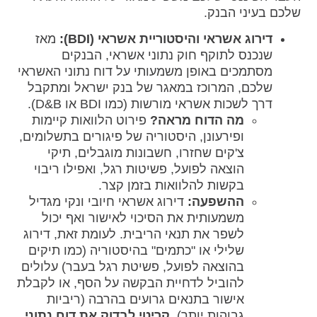
שלכם בעיני הבנק.
דירוג אשראי והיסטוריית אשראי (BDI):
מאז
שנכנס לתוקף חוק נתוני אשראי, הבנקים
מסתמכים באופן משמעותי על דוח נתוני האשראי
שלכם, המרוכז במאגר של בנק ישראל ומתקבל
דרך לשכות אשראי מורשות (כמו BDI או D&B).
מה הדוח מראה?
פירוט הלוואות קיימות
ופירעונן, היסטוריה של פיגורים בתשלומים,
צ'קים שחזרו, חשבונות מוגבלים, תיקי
הוצאה לפועל, פשיטות רגל, ואפילו ריבוי
בקשות להלוואות בזמן קצר.
ההשפעה:
דירוג אשראי חיובי ונקי מגדיל
משמעותית את הסיכוי לאישור ואף יכול
לשפר את תנאי הריבית. לעומת זאת, דירוג
שלילי או "כתמים" בהיסטוריה (כמו תיקים
בהוצאה לפועל, פשיטת רגל בעבר) עלולים
להוביל לדחיית הבקשה על הסף, או לקבלת
אישור בתנאים גרועים בהרבה (ריביות
גבוהות יותר).
קריטי לבדוק את דוח נתוני