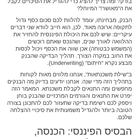
בודק? ומה צריך להציג כדי להגדיל את הסיכויים לקבל
את ה"מאושר!" המיוחל?
הבנק, מבחינתו, עומד להלוות לכם סכום כסף גדול
לתקופה ארוכה מאוד. לכן, הוא חייב לוודא שני דברים
עיקריים: שיש לכם את היכולת הפיננסית להחזיר את
ההלוואה לאורך שנים, ושהנכס שאתם רוכשים
(המשמש כבטוחה) אכן שווה את הכסף ויכול לכסות
את החוב במקרה הצורך. תהליך הבדיקה שהבנק
מבצע נקרא "חיתום" (Underwriting).
ב"שילת משכנתאות", אנחנו מלווים מאות לקוחות
בתהליך הזה מדי שנה. אנחנו יודעים בדיוק מה הבנקים
מחפשים ומה התנאים לקבלת משכנתא. המאמר הזה
יפרט את התנאים והגורמים המרכזיים שהבנק בוחן
ויספק לכם רשימת בדיקה שתעזור לכם להתכונן בצורה
הטובה ביותר ולהגדיל משמעותית את סיכויי ההצלחה
שלכם.
הבסיס הפיננסי: הכנסה,