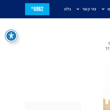
6862*
ם
צור קשר
בלוג
כך