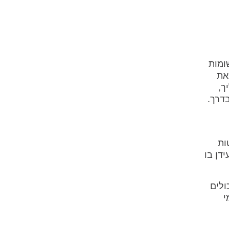
ומות
ואת
ך,
דרך.
ות
דן בו
ולים
י