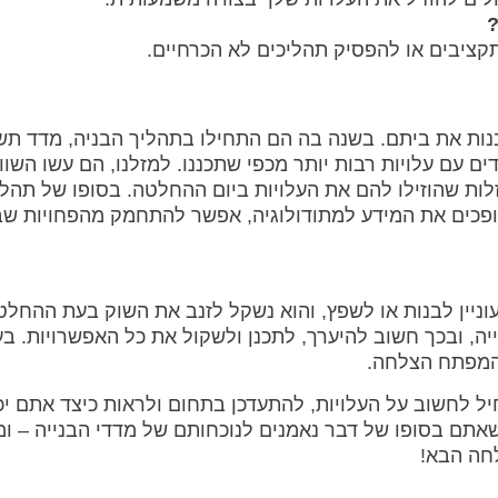
?
תקציבים או להפסיק תהליכים לא הכרחיים.
 לבנות את ביתם. בשנה בה הם התחילו בתהליך הבניה, מדד תש
ם מתמודדים עם עלויות רבות יותר מכפי שתכננו. למזלנו, הם עשו השו
לות שהוזילו להם את העלויות ביום ההחלטה. בסופו של תהלי
ופכים את המידע למתודולוגיה, אפשר להתחמק מהפחויות שב
וניין לבנות או לשפץ, והוא נשקל לזנב את השוק בעת ההחלט
יה, ובכך חשוב להיערך, לתכנן ולשקול את כל האפשרויות. בעי
המפתח הצלחה.
יל לחשוב על העלויות, להתעדכן בתחום ולראות כיצד אתם יכ
שאתם בסופו של דבר נאמנים לנוכחותם של מדדי הבנייה – ומ
לחה הבא!