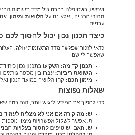
ועכשיו, כשטיפלנו בפרט של מדד תשומות הבניי
מחירי הבנייה , אלא גם על
הלוואות ומימון
. אם
ערניים.
כיצד תכנון נכון יכול לחסוך לכם 
כדאי לזכור שכאשר מדד התשומות עולה, העלות ש
שאפשר ליישם:
תכנון קדימה:
השקיעו בתכנון נכון כיחידת 
השוואת ריביות:
עברו בין מספר גורמים ו
מימון חכם:
קחו הלוואה במועד הנכון ואל
שאלות נפוצות
כדי להפוך את המידע לנגיש יותר, הנה כמה שאל
ש: מה קורה אם אני לא מצליח לעמוד בע
ת: אפשר לשקול אפשרויות מימון נוספות 
ש: האם יש טיפים לחסוך בעלויות הבניי
ת: בהחלט! תכנון מוקדם וקנייה בהנחה יכ