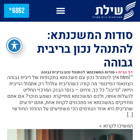
6862*
סודות המשכנתא:
להתנהל נכון בריבית
גבוהה
דף הבית
»
סודות המשכנתא: להתנהל נכון בריבית גבוהה
"`html איך להתנהל נכון עם משכנתא בתקופות של ריבית גבוהה
הצונאמי הפיננסי: מה קורה כשהריבית עולה? רק אתמול הריבית
הייתה "נדיבה" כל כך, והיום – בום! הבנק המרכזי החליט
להעלות אותה, ולכם המשכנתא מתייקרת. נשמע מוכר? אם אתם
מחזיקים במשכנתא או מתכננים לקחת אחת, אתם יודעים
שהריבית היא אחד הגורמים הכי משפיעים על ההחזר החודשי
[…]
המשיכו לקרוא »