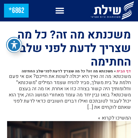
6862*
משכנתא מה זה? כל מה
שצריך לדעת לפני שלב
החתימה
דף הבית
»
משכנתא מה זה? כל מה שצריך לדעת לפני שלב החתימה
משכנתא: מה זה ואיך היא יכולה לשנות את חייכם? אם אי פעם
חלמת על בית משלך, סביר להניח שצמד המילים "משכנתא"
וחלומותיך היה קשור בצורה כזו או אחרת. אז מה זה בעצם
משכנתא? בואו נבין יחד מה עומד מאחורי המושג הזה, איך הוא
יכול לעבוד לטובתכם ואילו דברים חשובים כדאי לדעת לפני
שאתם לוקחים את […]
המשיכו לקרוא »