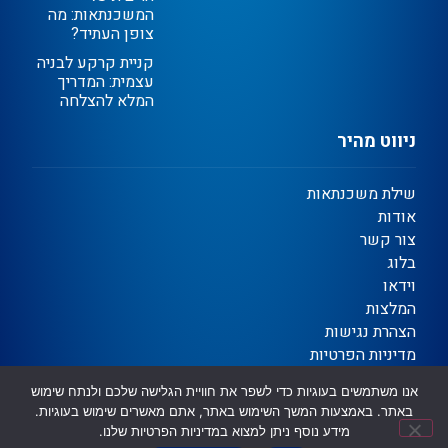
המשכנתאות: מה
צופן העתיד?
קניית קרקע לבניה
עצמית: המדריך
המלא להצלחה
ניווט מהיר
שילת משכנתאות
אודות
צור קשר
בלוג
וידאו
המלצות
הצהרת נגישות
מדיניות הפרטיות
תקנון
אנו משתמשים בעוגיות כדי לשפר את חוויית הגלישה שלכם ולנתח שימוש
באתר. באמצעות המשך השימוש באתר, אתם מאשרים שימוש בעוגיות.
מידע נוסף ניתן למצוא במדיניות הפרטיות שלנו.
Ⓒ כל הזכויות שמורות | שילת משכנתאות וגיוס אשראי