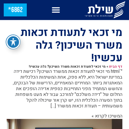
6862*
מי זכאי לתעודת זכאות
משרד השיכון? גלה
עכשיו!
דף הבית
»
מי זכאי לתעודת זכאות משרד השיכון? גלה עכשיו!
"`html מי זכאי לתעודת זכאות ממשרד השיכון? רכישת דירה
במדינת ישראל היא, ללא ספק, אחת המשימות הכלכליות
המאתגרות ביותר. המחירים המאמירים, הדרישות של הבנקים,
והחשש המתמיד מפני התחייבות כספית אדירה הופכים את
החלום של "דירה משלכם" למורכב עבור לא מעט משפחות.
בתוך הסערה הכלכלית הזו, יש קרן אור שיכולה להקל
משמעותית – תעודת זכאות ממשרד […]
המשיכו לקרוא »