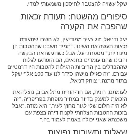
שקל עשויה להצטבר לחיסכון משמעותי למדי.
סיפורים מהשטח: תעודת זכאות
שהפכה את הקערה
יעל ודניאל, זוג צעיר ממודיעין, לא חשבו שתעודת
זכאות תעשה את השינוי. "תמיד חשבנו שההטבות הן
מינוריות," מספרת יעל. אבל כשהגישו את הבקשה
והבינו שהם עומדים בתנאים, הם הופתעו לגלות
שההבדלים בין הריביות הרגילות להטבות היו דרמטיים
עבורם. "זה כאילו מישהו סידר לנו עוד 100 אלף שקל
בתור מתנה," צוחק דניאל.
לעומתם, רונית, אם חד-הורית מתל אביב, נוצלה את
הזכאות למענק בדיור במחיר מופחת בפריפריה. "זה
לא היה חלום שלי לגור מחוץ לעיר," היא מודה, "אבל
בזכות ההטבות הצלחתי לקנות דירה בצפת עם
משכנתא שאני יכולה באמת לעמוד בה."
שאלות ותשובות נפוצות