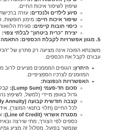
שיפוץ לשיפור איכות החיים.
סיוע לילדים ולנכדים:
עזרה ברכישת ד
שיפור איכות חיים:
מימון חופשות, ט
כיסוי חובות קיימים:
סגירת הלוואות 
יצירת "כרית ביטחון" לבלתי צפוי:
ה
5. מגוון אפשרויות לקבלת הכספים: התאמה אישית של התזרים
משכנתא הפוכה אינה מציעה רק פתרון של "הכל 
עבורם לקבל את הכספים.
היתרון:
הגופים המממנים מציעים לרוב מ
המזומנים לצרכיו הספציפיים.
האפשרויות הנפוצות:
סכום חד-פעמי (Lump Sum):
קבלת
גדול באופן מיידי (למשל, לשיפוץ נרח
קצבה חודשית קבועה (Monthly Annuity):
לכל החיים (תלוי בתנאי המוצר). אי
מסגרת אשראי (Line of Credit):
אי
כספים לפי הצורך, מתי שירצה ובאי
שנמשך בפועל. מסלול זה מציע גמיש