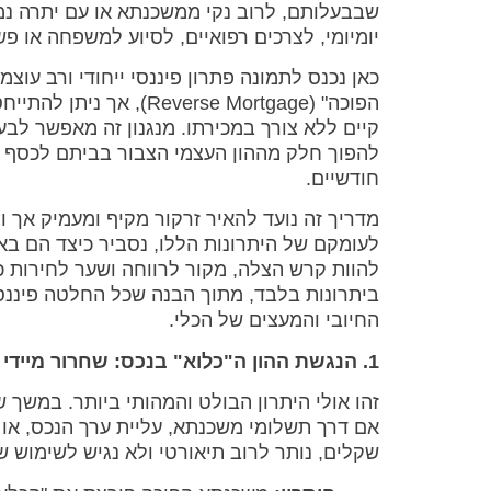
שבבעלותם, לרוב נקי ממשכנתא או עם יתרה נמוכה
יומיומי, לצרכים רפואיים, לסיוע למשפחה או פש
כאן נכנס לתמונה פתרון פיננסי ייחודי ורב עו
הפוכה" (verse Mortgage
להפוך חלק מההון העצמי הצבור בביתם לכסף נז
חודשיים.
מדריך זה נועד להאיר זרקור מקיף ומעמיק אך ור
לעומקם של היתרונות הללו, נסביר כיצד הם באים 
להוות קרש הצלה, מקור לרווחה ושער לחירות כ
ביתרונות בלבד, מתוך הבנה שכל החלטה פיננס
החיובי והמעצים של הכלי.
1. הנגשת ההון ה"כלוא" בנכס: שחרור מיידי של נזילות
זהו אולי היתרון הבולט והמהותי ביותר. במשך 
אם דרך תשלומי משכנתא, עליית ערך הנכס, או שי
שקלים, נותר לרוב תיאורטי ולא נגיש לשימוש ש