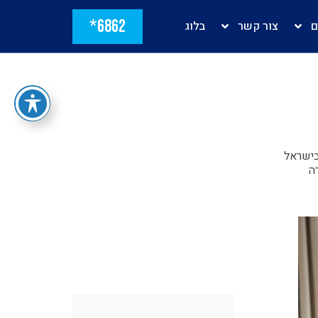
6862*
ם
צור קשר
בלוג
בישראל
ה