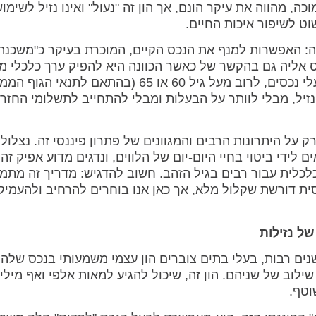
, מהווה את עיקר הונם, אך הון זה "נעול" ואינו נזיל לשימו
וט לשיפור איכות החיים.
צמה: האפשרות למנף את הנכס הקיים, המוכרת בעיקר כ"משכנת
Re), אך ניתן להתייחס אליה גם בהקשר של כאשר הכוונה היא להפיק ערך כלכלי 
קיים ללא צורך במכירתו. מנגנון זה מאפשר לבעלי נכסים, לרוב מעל גיל 60 או 65 (בהתאם לתנאי 
יל, מבלי לוותר על הבעלות ומבלי להתחייב לתשלומי החזר
ק על היתרונות הרבים והמגוונים של פתרון פיננסי זה. נצלול
לידי ביטוי בחיי היום-יום של הלווים, ונדגים מדוע אפיק זה 
לכלית עבור רבים בגיל הזהב. חשוב להדגיש: מדריך זה מתמ
ית דורשת שקלול מלא, אך כאן אנו בוחרים להרחיב ולהעמיק
שנים רבות, בעלי בתים צוברים הון עצמי משמעותי בנכס שלהם
לוב של שניהם. הון זה, שיכול להגיע למאות אלפי ואף מיליו
וטף.