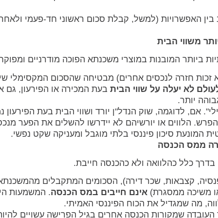
בין האפשרויות (למשל, קבלת סכום ראשוני חד-פעמי ולאחר 
יות ביותר המובנות במוצרי משכנתא הפוכה מודרניים ומפוקח
ות ה-Non-Recourse (ללא זכות חזרה לנכסים אחרים) מבטיחה שהסכום המקסימלי 
עולם לא יעלה על שווי הבית
בעת המכירה או הפירעון, גם א
והה יותר.
". אם, לדוגמה, שוק הנדל"ן יורד ושווי הבית בעת הפירעון נ
פרש. הלווים או יורשיהם לא יידרשו להשלים את הפער מנכס
ית המונעת סיכון פיננסי בלתי מוגבל ומעניקה שקט נפשי.
רך כלל כהלוואה ולא כהכנסה חייבת.
נסיה, קצבאות, שכר דירה), הסכומים המתקבלים מהמשכנתא
או משיכה ממסגרת)
אינם חייבים במס הכנסה
. המשמעות הי
ה, מה שמגדיל את הכוח הפיננסי האמיתי.
 העובדה שמקורות הכנסה אחרים בגיל הפרישה עשויים להיות