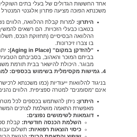
אחד החששות הגדולים של בעלי בתים השוקלים פ
משכנתא הפוכה מציעה פתרון אלגנטי המנטרל ח
היתרון:
למרות קבלת ההלוואה, הלווים נ
בטאבו כבעלי הזכויות. הם רשאים להמשיך
ההלוואה הבסיסיים (תחזוקת הנכס, תשלום
בו צברו זיכרונות.
"להזדקן במקום" (Aging in Place):
יתר
בביתם המוכר והאהוב, בסביבתם הטבעית,
מבוגר. היכולת להישאר בבית תורמת משמע
4. גמישות מקסימלית בשימוש בכספים: לממן כל צורך או חלום
בניגוד להלוואות ייעודיות (כמו משכנתא לרכי
אינם "מסומנים" למטרה ספציפית. הלווים נהנ
היתרון:
ניתן להשתמש בכספים לכל מטרה שה
מאפשרת התאמה מושלמת לצרכים המשתני
דוגמאות לשימושים נפוצים:
השלמת הכנסה חודשית:
קבלת סכום
כיסוי הוצאות רפואיות:
תשלום עבור ט
שיפוץ והתאמת הבית:
הנגשת הבית 