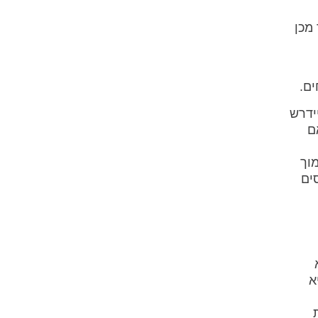
מכן
ים.
שיידרש
ם
מוך
ים
א