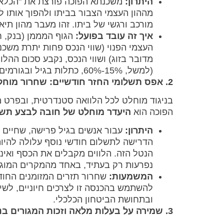
היתרון:
משכנתא הפוכה פורצת את "הכלא"
מההון העצמי הצבור בביתו ולהפוך אותו ל
מורכב ורגשי של ביתו. זהו מעבר מהון תיאו
איך זה עובד בפועל:
הגוף המממן (בנק, חב
העצמי הפנוי (שווי הנכס פחות יתרת משכנ
מדובר בזוג) ושווי הנכס, נקבע סכום ההל
(למשל, 15%-60%, כתלות בגיל ובגורמים נוספים). סכום זה הופך להיות זמין ללווה.
2. אפס תשלומי החזר חודשיים: שחרור מוחלט מנטל פיננסי שוטף
בניגוד מוחלט לכל הלוואה סטנדרטית, ובפרט מ
הפוכה הוא
היעדר מוחלט של חובה לבצע תשל
היתרון:
עבור אנשים בגיל פרישה, שחיים 
הדרישה לתשלום חודשי נוסף עלולה להיו
הנטל הזה. הלווים מקבלים את הכסף ואינ
נפרעות רק בעתיד, באחד מהמקרים המוגדרי
המשמעות:
שחרור תזרים המזומנים החוד
להשתמש בהכנסה זו לצרכים חיוניים, לשיפו
ובתחושת הביטחון הכלכלי.
3. שמירה על בעלות מלאה וזכות המגורים בנכס: להישאר בבית האהוב