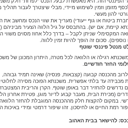
 הפיננסי הזה. היא מאפשרת לבעל הנכס "לפדות" חלק משמע
כסף מזומן וזמין לשימוש מיידי, מבלי שיצטרך לעבור תהליך מ
רטי להון מעשי.
רת ביטוח או גוף ייעודי) מעריך את שווי הנכס ומחשב את הה
תא קיימת, אם יש). בהתבסס על גיל הלווה הצעיר מביניהם (
וואה המקסימלי שניתן לקבל – בדרך כלל אחוז מסוים משווי ה
שכנתא רגילה או הלוואה לכל מטרה, היתרון המכונן של משכ
ומי החזר חודשיים
.
לרוב מהכנסה קבועה (קצבאות, פנסיה) שאינה תמיד גבוהה,
ת מכבידה עד בלתי אפשרית. משכנתא הפוכה מסירה לחלוטין
ם נדרשים להחזיר דבר באופן שוטף. הקרן והריבית המצטברת
ם (מכירת הבית, מעבר קבוע לדיור מוגן, פטירת אחרון הלוו
שי. במקום להקצות חלק מההכנסה המוגבלת להחזר הלוואה, 
ר רמת החיים או לחיסכון. זהו שיפור דרמטי ומידי באיכות ה