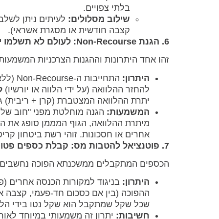
בלתי צפויים.
שילוב מסלולים:
לעיתים ניתן לשלב 
קצבה חודשית או מסגרת אשראי).
6. הגנת Non-Recourse: לעולם לא תשלמו יותר משווי הבית
זהו אחד היתרונות וההגנות הצרכניות המשמעות
היתרון:
התחייב
להחזר ההלוואה (על ידי הלווה או יורשיו)
ל
יתרת ההלוואה המצטברת (קרן + ריבית) גב
המשמעות:
הגנה מוחלטת מפני "חוב שלילי
מיתרת ההלוואה, הגוף המממן סופג את הה
אחרים או חסכונות. זוהי רשת ביטחון קריט
7. פוטנציאל להטבות מס: קבלת כספים פטורה ממס הכנסה
הכספים המתקבלים ממשכנתא הפוכה נחשבים בד
היתרון:
בניגוד למקורות הכנסה אחרים (פ
ההפוכה (בין אם כסכום חד-פעמי, קצבה 
שכל שקל שמתקבל הוא שקל נטו בידי הלוו
חשיבות:
יתרון זה משמעותי במיוחד לאור