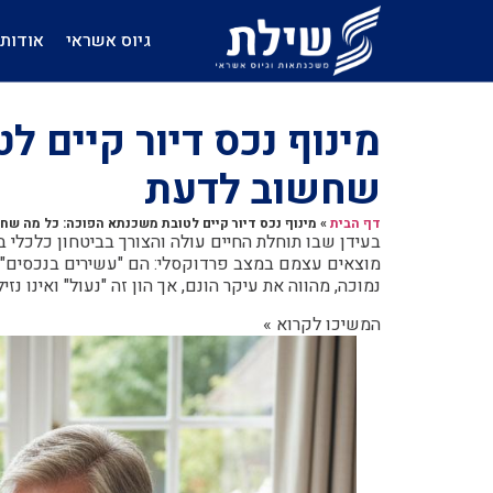
גיוס אשראי
אודות
מינוף נכס דיור קיים 
שחשוב לדעת
דף הבית
»
מינוף נכס דיור קיים לטובת משכנתא הפוכה: כל מה שח
בעידן שבו תוחלת החיים עולה והצורך בביטחון כלכלי ב
מוצאים עצמם במצב פרדוקסלי: הם "עשירים בנכסים" א
נמוכה, מהווה את עיקר הונם, אך הון זה "נעול" ואינו נז
המשיכו לקרוא »