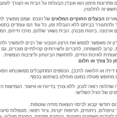
תרונות מימון הוא אובדן הבעלות על הבית או הצורך לעזוב 
שש זה לחלוטין.
שארים
הבעלים החוקיים המלאים
של הנכס. שמם ממשיך להו
 ולהתגורר בביתם ללא הגבלת זמן, כל עוד הם עומדים בתנא
 ארנונה, ביטוח מבנה). הבית נשאר שלהם, מרכז חייהם, המ
ון זה מאפשר לממש את הרצון הטבעי של רבים להמשיך ולה
 קרוב למשפחה, לחברים ולשירותים קהילתיים מוכרים, גם ב
ותית לאיכות החיים, לתחושת הביטחון וליציבות הנפשית.
שת דירה או הלוואה לרכב), הכספים המתקבלים ממשכנתא הפו
ים מחופש פעולה כמעט מוחלט בשימוש בכסף.
לווה רואה לנכון, ללא צורך בדיווח או אישור. הגמישות הז
ם של הגיל השלישי.
 חודשי קבוע לכיסוי הוצאות מחיה שוטפות.
יפולים, ניתוחים, תרופות יקרות, ציוד רפואי, מטפל/ת סיעוד
לצרכים משתנים (מעקות, הרחבת פתחים, התקנת מעלון), א