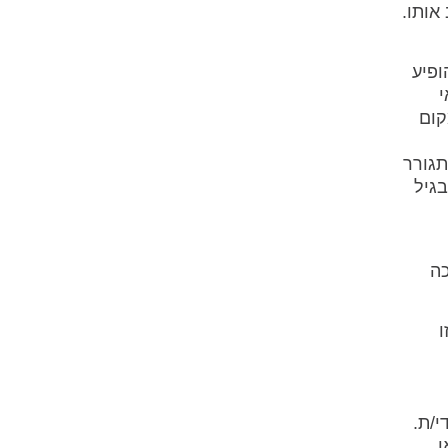
אותו.
פיע
י
קום
תגורר
גיל
כה
ו
י/ת.
ו