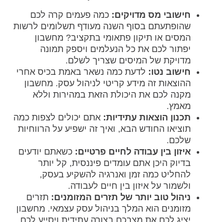
חישובי מס מדויקים:
כמה פעמים קרה לכם
שהופתעתם בסוף השנה מעודף תשלומים לרשות
המסים או תיקון פתאומי בתקציב? מחשבון
יפתור לכם את כל הנעלמים ויספק תמונה
מדויקת של המיסים שצריך לשלם.
חישוב נטו:
לדעת כמה נשאר באמת בכיס אחרי
ההוצאות זה מידע קריטי לניהול עסק. מחשבון
מקנה לכם את היכולת הזאת במהירות וללא
מאמץ.
תכנון הוצאות עתידיות:
אתם יכולים לצפות כמה
תוציאו החודש הבא, ואיך זה ישפיע על הרווחיות
שלכם.
איזון בין עבודה לחיים פרטיים:
כשאתם יודעים
בדיוק היכן אתם עומדים פיננסית, קל יותר
להחליט כמה זמן ואנרגיה להשקיע בעסק,
ולשמור על איזון בין חיים לעבודה.
ניהול טוב יותר של תזרים המזומנים:
תזרים
מזומנים הוא המלך בניהול עסק עצמאי. מחשבון
יציג לכם את מצבכם בצורה עתידית ויסייע לכם