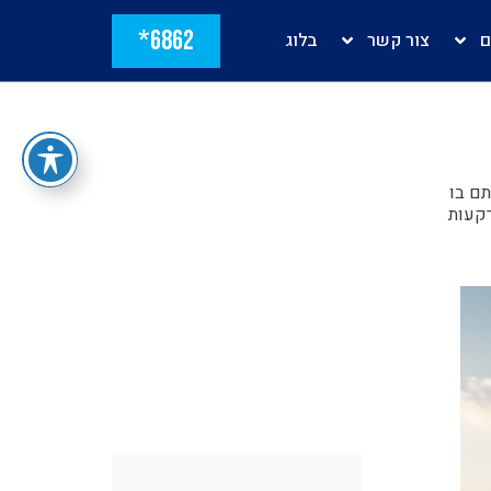
6862*
ם
צור קשר
בלוג
תם בו
רקעות