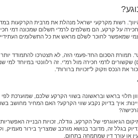
וגע?
היוון". רשות מקרקעי ישראל מנהלת את מרבית הקרקעות במדי
 חכירה על קרקע, הם משלמים לרמ"י תשלום שמכונה דמי חכי
עמי שמאפשר לחוכר לשלם מראש את כל התשלומים העתידיי
קט". תמורת הסכום החד-פעמי הזה, לא תצטרכו להתמודד יותר 
) שקשורים לדמי חכירה מול רמ”י. זה רלוונטי במיוחד למי שמ
ור את הנכס וזקוק ל"זכויות ברורות".
וון תלוי בראש ובראשונה בשווי הקרקע שלכם, שמוערכת לפי 
יינות: איך בדיוק נקבע שווי הקרקע? האם המחיר מחושב בשווי
הרכישה?
קום הגיאוגרפי של הקרקע, גודלה, זכויות הבנייה האפשריות 
דיוק בגלל זה, מדובר בנושא מורכב שמצריך בירור מעמיק, ול
ן או עורך דין שמתמחה בתחום.