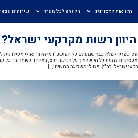
הלוואות למסורבים
הלוואה לכל מטרה
שירותים נוספי
היוון רשות מקרקעי ישראל?
ם טופס שצריך למלא כבר שמעתם על המושג "דמי היוון" ואולי אפילו נתקל
עסיקים כמעט כל מי שהולך על רכישת נכס, במיוחד כשמדובר על ק
עי ישראל (רמ"י), ויש לו השפעה ממשית […]