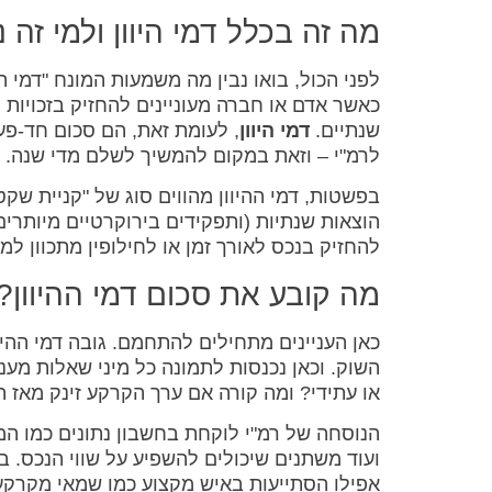
מה זה בכלל דמי היוון ולמי זה נ
לפני הכול, בואו נבין מה משמעות המונח "דמי 
כאשר אדם או חברה מעוניינים להחזיק בזכויות
שנתיים.
דמי היוון
, לעומת זאת, הם סכום חד-פ
לרמ"י – וזאת במקום להמשיך לשלם מדי שנה.
בפשטות, דמי ההיוון מהווים סוג של "קניית ש
הוצאות שנתיות (ותפקידים בירוקרטיים מיותרים
להחזיק בנכס לאורך זמן או לחילופין מתכוון למכ
מה קובע את סכום דמי ההיוון?
כאן העניינים מתחילים להתחמם. גובה דמי ההי
השוק. וכאן נכנסות לתמונה כל מיני שאלות מענ
או עתידי? ומה קורה אם ערך הקרקע זינק מאז 
הנוסחה של רמ"י לוקחת בחשבון נתונים כמו המי
ועוד משתנים שיכולים להשפיע על שווי הנכס. ב
אפילו הסתייעות באיש מקצוע כמו שמאי מקרקעי