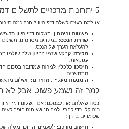
5 יתרונות מרכזיים לתשלום דמי היוון
אז למה בעצם לשלם דמי היוון? הנה כמה סיבות
פשטות וביטחון:
תשלום דמי היוון חד-פע
שדרוג הנכס:
במקרים מסוימים, תשלום דמ
להעלאת הערך של הנכס.
מכירה:
קרקע שדמי ההיוון שלה שולמו תהי
עסקאות.
חיסכון כלכלי:
למרות שמדובר בסכום חד-פ
מתמשכים.
הימנעות מעליית מחירים:
תשלום מראש ח
למה זה נשמע פשוט אבל לא ת
בטח שאלתם את עצמכם: אם תשלום דמי היוון כ
כזה קל. כדי להבין למה הנושא הזה הופך לעית
שעומדים בדרך:
חישוב מורכב:
לפעמים, החוכר מגלה שסכו