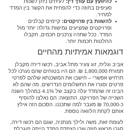
להיוועץ עם עורך דין:
לעיתים ניתן לשנות
סעיפים בחוזה כדי להפחית את הקשר בין המדד
למחיר.
להשוות בין פרויקטים:
קיימים קבלנים
ופרויקטים שמציעים גמישות גדולה יותר מול
המדד. ככל שתהיו צרכנים חכמים, תקבלו
החלטות חכמות יותר.
דוגמאות אמיתיות מהחיים
אביב וגלית, זוג צעיר מתל אביב, רכשו דירה מקבלן
תמורת 1,800,000 ₪. הם היו בטוחים שהם נערכו לכל
תרחיש אפשרי – חישבו את המשכנתא שלהם לפרטי
פרטים וסגרו את התשלומים הנדרשים. מה שהם לא
הבינו זה שהמדד עלה בקצב של 4.1% במהלך השנה
השנייה של הפרויקט. התוצאה: הם נאלצו להוסיף
כ-70,000 ₪ מעבר למה שתכננו. הסכום הזה אילץ
אותם לקחת הלוואה נוספת.
לעומת זאת, משה ולילך מנתניה, שגם הם רכשו דירה,
סגרו מראש חוזה שבו הצמדת המדד הייתה מוגבלת