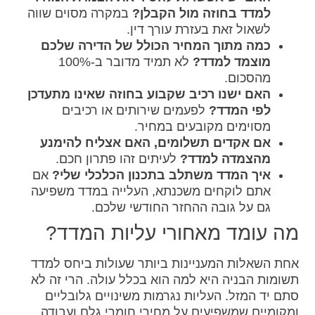
למדד בחוזה מול הקבלן?
במקרה מסוים שווה
לשאול זאת בעזרת עורך דין.
כמה מתוך המחיר הכולל של הדירה שלכם
מוצמד למדד?
לא תמיד מדובר ב-100%
מהסכום.
האם ישנו רכיב שקבוע בחוזה שאינו מתעדכן
לפי המדד?
לפעמים שירותים או רכיבים
מסוימים מקובעים במחיר.
אם אקדים תשלומים, האם אצליח להימנע
מהצמדה למדד?
לעיתים זהו פתרון חכם.
איך המדד משתלב בתכנון הכלכלי שלי?
אם
אתם לוקחים משכנתא, העלייה במדד משפיעה
גם על גובה ההחזר החודשי שלכם.
מה עומד מאחורי עליות המדד?
אחת השאלות המעניינות ביותר שעולות ביחס למדד
תשומות הבניה היא למה הוא בכלל עולה. הרי זה לא
סתם יד המזל. העליות נגרמות משינויים גלובליים
ומקומיים שמשפיעים על מחירי חומרי גלם ועבודה.