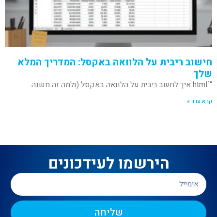
חישוב ריבית על הלוואה באקסל: המדריך המלא
שלך
"`html איך לחשב ריבית על הלוואה באקסל (ולמה זה משנה
קרא עוד »
הירשמו לעידכונים
שליחה