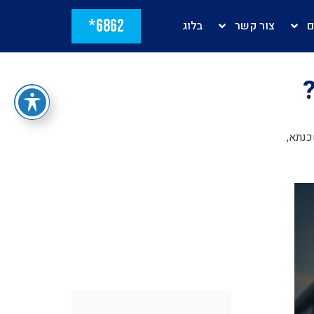
6862*
ם
צור קשר
בלוג
כנתא,