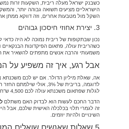
כשבנק ישראל מעלה ריבית, השקעות זרות נמשכ
הישראליים מציעים תשואה גבוהה יותר, והמשקי
השקל מול מטבעות אחרים, וזה דווקא ממתן את 
3. יצירת אחוזי חיסכון גבוהים
נכון שבתקופות של ריבית נמוכה לא היה כדאי 
כשהריבית עולה, פתאום הפיקדונות הבנקאיים ו
משמעותי והרבה אנשים מתפתים להשאיר את הכ
אבל רגע, איך זה משפיע על ה
אה, שאלת מיליון הדולר. אם יש לכם משכנתא צ
לגלות שפתאום משכנתא עולה לכם 4,500 ש"ח. נשמע תענוג? פחות.
הדבר החכם לעשות הוא לבדוק האם משתלם
ל
זה לגמרי תלוי בכלכלה האישית שלכם, אבל היי
השינויים ולהיות יוזמים.
5 שאלות שאנשים שואלים המון על העלאת ריבית