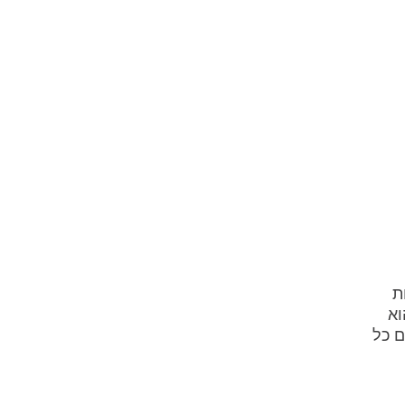
ת
וא
ם כל