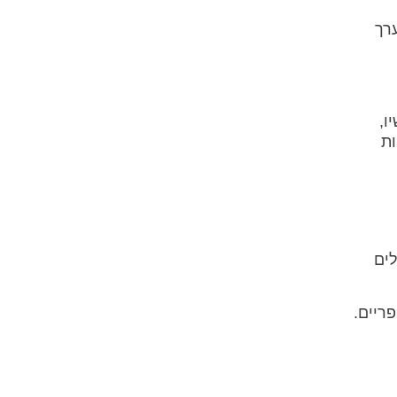
רך
ו,
ות
ית עולה ל-4%, אתם עלולים
ריים.