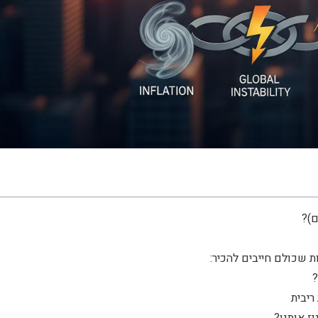
ם)?
?
ז אותנו?