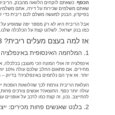
הכסף
. כשאתם לוקחים הלוואה מהבנק, הריבי
שאתם משלמים שכירות על דירה, אתם משלמים 
בפיקדון, הבנק למעשה משלם לכם ריבית כדי ל
אבל הריבית היא לא רק מספר יפה שמופיע על ה
כמו בנק ישראל, לשלוט קצת על הכלכלה שלנו. נ
אז למה בעצם מעלים ריבית? 3 סיבות עיקריות שכולם חייבים להכיר:
1. המלחמה האינסופית באינפלציה
אינפלציה זה אולי המונח הכי מעצבן בכלכלה, א
מחירי
יותר. אז איך הם נלחמים באינפלציה? בדיוק – 
העלאת הריבית גורמת לכך שהלוואות הופכות י
עולה יותר כסף. התוצאה? אנשים צורכים פחות
להתייצב. נכון, זה קצת כמו לרכב על אופניים 
2. בלנט שאנשים פחות מכירים: ייצוב ערך המטבע