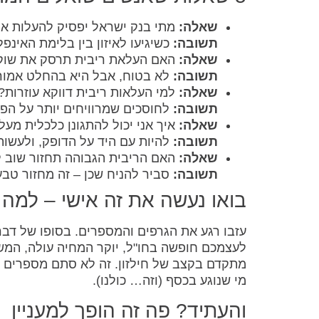
שאלה:
מתי בנק ישראל יפסיק להעלות את
תשובה:
כשיגיעו לאיזון בין בלימת האינפ
שאלה:
האם העלאת ריבית תרסק את שוק 
תשובה:
לא בטוח, אבל היא בהחלט אמור
שאלה:
למי העלאות ריבית דווקא עוזרות?
תשובה:
לחוסכים שמרוויחים יותר על הפי
שאלה:
איך אני יכול להתגונן כלכלית מעל
תשובה:
להיות עם היד על הדופק, ולעשות 
שאלה:
האם הריבית הגבוהה תחזור שוב ל
תשובה:
סביר להניח שכן – זה מחזור טבעי
בואו נעשה את זה אישי – למה 
עזבו רגע את הגרפים והמספרים. בסופו של דב
לעצמכם חופשה בחו"ל, יוקר המחיה עולה, המשכ
מתקדם בקצב של חילזון. זה לא סתם מספרים יב
מי שנוגע בכסף (וזה… כולנו).
והעתיד? פה זה הופך למעניין