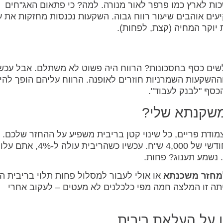
ות לארץ כמו פרפר לאור מנורה. למה? כי פתאום האג"חים
עים אוהבים שיעור רווח גבוה. השקעות נכנסות מחזקות את ע
יוקר המחיה (קצת, לפחות).
לשים כסף בחסכונות? הרווח היה פשוט לא משתלם. אבל עכשי
ההשקעות השמרניות חוזרים לאופנה. הרווח עליהם הופך להי
סף "לבנק לעבוד".
משקנתא שלי?
מודת פריים, כל שינוי קטן בריבית משפיע על ההחזר שלכם.
לדוגמה, בריבית של 3%, אולי שילמתם החזר חודשי של 4,000 ש"ח. עכשיו כשהריב
מחזר משכנתא
או אולי לעבור למסלול פחות תלוי בריבית הפ
תה זו המלצה חמה מפי כלכלנים לא מעטים – לעקוב אחרי