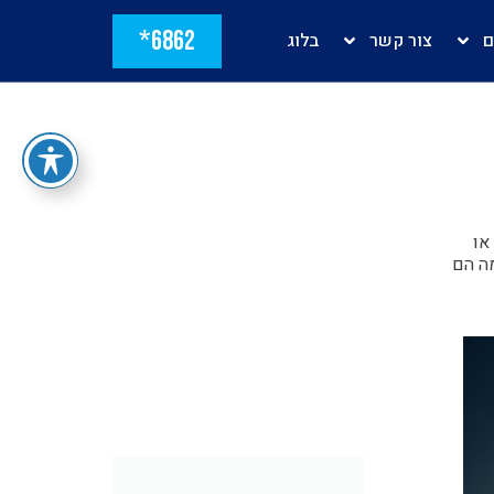
6862*
ם
צור קשר
בלוג
או
מה הם