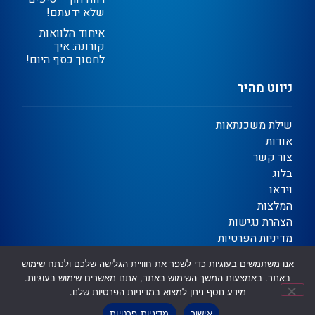
שלא ידעתם!
איחוד הלוואות
קורונה: איך
לחסוך כסף היום!
ניווט מהיר
שילת משכנתאות
אודות
צור קשר
בלוג
וידאו
המלצות
הצהרת נגישות
מדיניות הפרטיות
תקנון
אנו משתמשים בעוגיות כדי לשפר את חוויית הגלישה שלכם ולנתח שימוש
באתר. באמצעות המשך השימוש באתר, אתם מאשרים שימוש בעוגיות.
מידע נוסף ניתן למצוא במדיניות הפרטיות שלנו.
Ⓒ כל הזכויות שמורות | שילת משכנתאות וגיוס אשראי
שיווק דיגיטלי לעסקים ✦ OTORiTi DIGITAL
אישור
מדיניות פרטיות