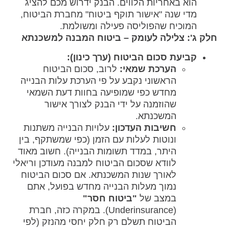
הוא באחריות הלווים. הבנק ידרוש מכם להציג
מדי שנה "אישור תוקף ביטוח" מחברת הביטוח,
המוכיח שהפוליסה פעילה ומשולמת.
חלק ג': צלילה לעומק – ביטוח המבנה למשכנתא
קביעת סכום הביטוח (ערך כינון):
הערכת שמאי:
לרוב, סכום הביטוח
הראשוני נקבע על פי הערכת עלות הבנייה
מחדש כפי שמופיעה בחוות דעת השמאי
שהוזמנה על ידי הבנק לצורך אישור
המשכנתא.
חשיבות העדכון:
עלויות הבנייה משתנות
ונוטות לעלות עם הזמן (כפי שמשתקף, בין
היתר, במדד תשומות הבנייה). חשוב מאוד
לוודא שסכום הביטוח למבנה מעודכן וריאלי
לאורך שנות המשכנתא. אם סכום הביטוח
נמוך מעלות הבנייה מחדש בפועל, אתם
במצב של
"ביטוח חסר"
(Underinsurance). במקרה כזה, חברת
הביטוח תשלם רק חלק יחסי מהנזק (לפי