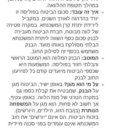
במהלך תקופת ההלוואה.
איך זה עובד:
סכום הביטוח בפוליסה זו
יורד בהדרגה לאורך השנים, במקביל
לירידת יתרת קרן המשכנתא. במקרה פטירה
של לווה מבוטח, חברת הביטוח מעבירה
לבנק סכום כסף השווה ליתרת המשכנתא
הבלתי מסולקת באותו מועד. הבנק
משתמש בכסף זה לסילוק החוב.
המוטב:
הבנק המלווה הוא המוטב הראשי
והבלתי חוזר בפוליסה. המשמעות היא
שכספי הביטוח מיועדים קודם כל לפירעון
החוב לבנק.
על מי הוא מגן?
באופן ישיר, הביטוח מגן
על
הבנק
, שמבטיח את קבלת כספו גם
במקרה הטרגי של מות הלווה. באופן עקיף,
אך חשוב לא פחות, הוא מגן על
המשפחה
הנותרת
(בן/בת הזוג, הילדים, היורשים).
בזכות הביטוח, הם אינם "יורשים" את חוב
המשכנתא ואינם עומדים בפני סכנה מיידית