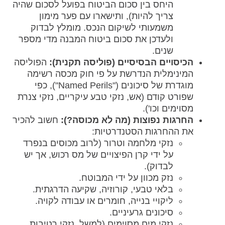
היחס בין סכום הביטוח בפועל לסכום שהיה
צריך להיות), ותישארו עם פער מימון
משמעותי לשיקום הנכס. מומלץ לבדוק
ולעדכן את סכום ביטוח המבנה מדי מספר
שנים.
הכיסויים הבסיסיים (פוליסה תקנית):
הפוליסה
המינימלית הנדרשת על פי חוק מכסה רשימה
מוגדרת של סיכונים ("Named Perils"), כפי
שפורט קודם (אש, נזקי טבע עיקריים, נזקי צנרת
מסוימים וכו').
החרגות נפוצות (מה לא מכוסה?):
חשוב להכיר
את ההחרגות הסטנדרטיות:
נזקי מלחמה וטרור (לרוב מכוסים בנפרד
על ידי קרן הפיצויים של מס רכוש, אך יש
לבדוק).
נזק מכוון על ידי המבוטח.
בלאי טבעי, קורוזיה, שקיעה הדרגתית.
ליקויי בנייה, חומרים או עבודה לקויה.
סיכונים גרעיניים.
נזקי מים מסוימים (למשל, נזקי רטיבות