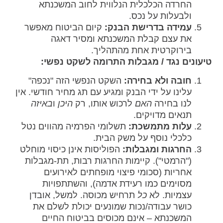
החרדה הכלכלית הנלווית לחוב המשכנתא
ולבעלות על נכס.
עמידה בדרישת הבנק:
קיום הביטוח מאפשר
את עצם קבלת המשכנתא ומסיר דאגה
בירוקרטית אחת מהתהליך.
טיעונים נגד / מגבלות התרומה לשקט נפשי:
חובה ולא בחירה:
השקט הנפשי הזה "נכפה"
עלינו על ידי הבנק ומגיע עם תג מחיר חודשי. אין
לנו בחירה
האם
לרכוש אותו, רק
היכן
ו
באיזה
תנאים מדויקים.
עלות מתמשכת:
תשלומי הפרמיה מהווים נטל
כלכלי נוסף על משק הבית.
החרגות ומגבלות:
הפוליסות אינן כיסוי מוחלט
("הרמטי"). קיימות החרגות רבות, תת-מגבלות
אחריות (סכומי פיצוי מופחתים לאירועים
מסוימים כמו רעידת אדמה), והשתתפויות
עצמיות. לא
כל
תרחיש מכוסה. למשל, אובדן
כושר עבודה/נכות שמונעים יכולת לשלם את
המשכנתא – אינם מכוסים בביטוח החיים