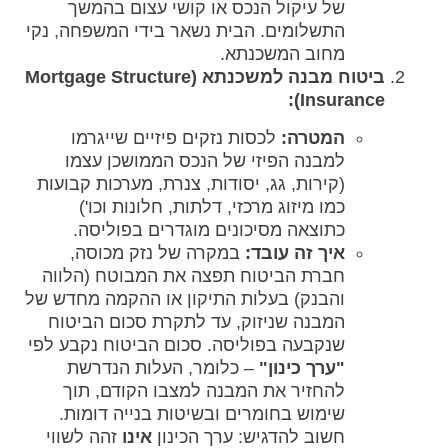
של עיקול הנכס או קושי עצום בהמשך
התשלומים. הבית נשאר בידי המשפחה, נקי
מחוב המשכנתא.
ביטוח מבנה למשכנתא (Mortgage Structure
Insurance):
המטרה:
לכסות נזקים פיזיים שייגרמו
למבנה הפיזי של הנכס הממושכן עצמו
(קירות, גג, יסודות, צנרת, מערכות קבועות
כמו מיזוג מרכזי, דלתות, חלונות וכו')
כתוצאה מסיכונים מוגדרים בפוליסה.
איך זה עובד:
במקרה של נזק מכוסה,
חברת הביטוח תפצה את המבוטח (הלווה
והבנק) בעלות התיקון או ההקמה מחדש של
המבנה שניזוק, עד לתקרת סכום הביטוח
שנקבעה בפוליסה. סכום הביטוח נקבע לפי
"ערך כינון"
– כלומר, העלות הנדרשת
להחזיר את המבנה למצבו הקודם, תוך
שימוש בחומרים ובשיטות בנייה דומות.
חשוב להדגיש: ערך הכינון
אינו
זהה לשווי