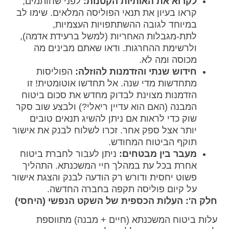
לקרוא את האותיות הקטנות:
לפני שחותמים,
קראו בעיון את תנאי הפוליסה המלאים. שימו לב
במיוחד לגובה ההשתתפויות העצמיות,
לתת-מגבלות האחריות (למשל ברעידת אדמה),
ולרשימת ההחרגות. ודאו שאתם מבינים מה
מכוסה ומה לא.
חידוש שנתי והזדמנות להוזלה:
הפוליסות
מתחדשות מדי שנה. אל תחדשו אוטומטית! זו
הזדמנות מצוינת לבדוק מחדש את סכום ביטוח
המבנה (האם הוא עדיין ריאלי?) ולבצע שוב סקר
שוק כדי לראות אם ניתן להשיג תנאים טובים
יותר אצל ספק אחר. זכרו לשלוח לבנק את אישור
תוקף הביטוח המחודש.
מעבר בין מבטחים:
ניתן לעבור לחברת ביטוח
אחרת בכל עת במהלך חיי המשכנתא. התהליך
פשוט יחסית ודורש רק הודעה לבנק והצגת אישור
על קיום פוליסה תקפה בחברה החדשה.
חלק ה': העלות הכספית של השקט הנפשי (היחסי)
עלות ביטוח המשכנתא (חיים + מבנה) מתווספת