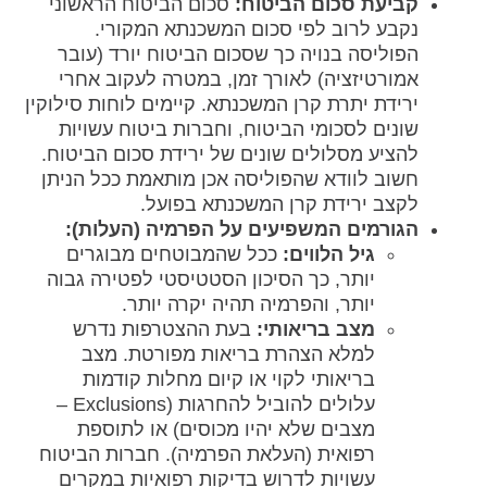
קביעת סכום הביטוח:
סכום הביטוח הראשוני
נקבע לרוב לפי סכום המשכנתא המקורי.
הפוליסה בנויה כך שסכום הביטוח יורד (עובר
אמורטיזציה) לאורך זמן, במטרה לעקוב אחרי
ירידת יתרת קרן המשכנתא. קיימים לוחות סילוקין
שונים לסכומי הביטוח, וחברות ביטוח עשויות
להציע מסלולים שונים של ירידת סכום הביטוח.
חשוב לוודא שהפוליסה אכן מותאמת ככל הניתן
לקצב ירידת קרן המשכנתא בפועל.
הגורמים המשפיעים על הפרמיה (העלות):
גיל הלווים:
ככל שהמבוטחים מבוגרים
יותר, כך הסיכון הסטטיסטי לפטירה גבוה
יותר, והפרמיה תהיה יקרה יותר.
מצב בריאותי:
בעת ההצטרפות נדרש
למלא הצהרת בריאות מפורטת. מצב
בריאותי לקוי או קיום מחלות קודמות
עלולים להוביל להחרגות (Exclusions –
מצבים שלא יהיו מכוסים) או לתוספת
רפואית (העלאת הפרמיה). חברות הביטוח
עשויות לדרוש בדיקות רפואיות במקרים