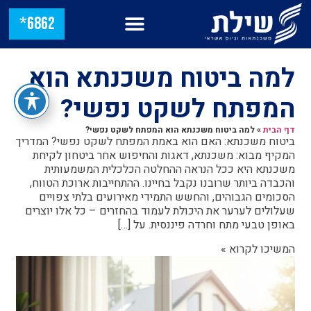
6862*
למה ביטוח משכנתא הוא
המפתח לשקט נפשי?
דף הבית
»
למה ביטוח משכנתא הוא המפתח לשקט נפשי?
ביטוח משכנתא: האם הוא באמת המפתח לשקט נפשי? המדריך
המקיף מבוא: משכנתא, דאגות והחיפוש אחר ביטחון לקיחת
משכנתא היא ככל הנראה ההחלטה הכלכלית המשמעותית
והכבדה ביותר שרובנו נקבל בחיינו. ההתחייבות ארוכת הטווח,
הסכומים הגבוהים, והחשש התמידי מאירועים בלתי צפויים
שעלולים לערער את היכולת לעמוד בהחזרים – כל אלו יוצרים
באופן טבעי מתח וחרדה פיננסית. על […]
המשיכו לקרוא »