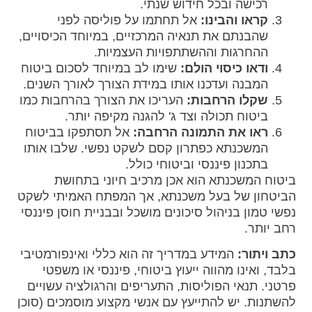
רכישה ובכל חידוש שנתי.
קראו והבינו:
אל תחתמו על פוליסה לפני
שהבנתם את תנאיה המרכזיים, במיוחד הכיסויים,
ההחרגות וההשתתפויות העצמיות.
ודאו כיסוי הולם:
שימו לב במיוחד לסכום ביטוח
המבנה ועדכנו אותו במידת הצורך לאורך השנים.
שקלו הרחבות:
העריכו את הצורך בהרחבות כמו
ביטוח תכולה וצד ג' להגנה מקיפה יותר.
ראו את התמונה הרחבה:
אל תסתפקו בביטוח
המשכנתא כפתרון קסם לשקט נפשי. שלבו אותו
בתכנון פיננסי וביטוחי כולל.
ביטוח המשכנתא הוא אכן מרכיב חיוני בתחושת
הביטחון של בעל משכנתא, אך המפתח האמיתי לשקט
נפשי טמון בניהול סיכונים מושכל ובבניית חוסן פיננסי
רחב יותר.
כתב ויתור:
המידע במדריך זה הוא כללי ואינפורמטיבי
בלבד, ואינו מהווה ייעוץ ביטוחי, פיננסי או משפטי
פרטני. תנאי הפוליסות, התעריפים והרגולציה עשויים
להשתנות. יש להתייעץ עם אנשי מקצוע מוסמכים (סוכן