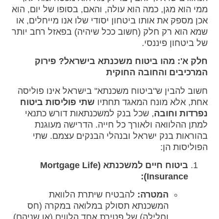
ממי הוא מגן, כמה הוא עולה, והאם, בסופו של יום, הוא
אכן מספק את אותו ביטחון יסודי שלו אנו מייחלים, או
שמא הוא רק חלק (חשוב ככל שיהיה) בפאזל רחב יותר
של ביטחון פיננסי.
חלק א': מהו ביטוח משכנתא בישראל? פירוק
המרכיבים והחובה החוקית
חשוב להבין ש"ביטוח משכנתא" בישראל אינו פוליסה
אחת, אלא מונח המאגד תחתיו
שתי פוליסות ביטוח
נפרדות וחובה
, שכל בנק למשכנתאות דורש כתנאי
למתן ההלוואה ולאורך כל חייה. הדרישה מעוגנת
בהוראות בנק ישראל ובנהלי הבנקים עצמם. שתי
הפוליסות הן:
ביטוח חיים למשכנתא (Mortgage Life
Insurance):
המטרה:
להבטיח שיתרת הלוואת
המשכנתא תסולק במלואה במקרה (חס
וחלילה) של פטירת אחד הלווים (או שניהם)