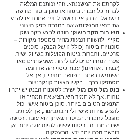
לקחתם את המשכנתא. זוהי זכותכם המלאה
לבחור כל חברת ביטוח או סוכן ביטוח מורשה
בישראל. הבנק אינו רשאי לחייב אתכם או להרע
את תנאי המשכנתא אם בחרתם ספק חיצוני.
חשיבות סקר השוק:
חובה לבצע סקר שוק
מקיף ולהשוות הצעות מחיר ממספר מקורות –
סוכנויות ביטוח (כולל זו של הבנק), סוכנים
פרטיים, וחברות ביטוח הפועלות בשיווק ישיר.
פערי המחירים יכולים להיות משמעותיים מאוד
(עשרות אחוזים!) עבור כיסוי זהה או דומה.
השתמשו באתרי השוואת מחירים, אך אל
תסתפקו בכך – בקשו הצעות קונקרטיות.
בנק מול סוכן מול ישיר:
לסוכנות הבנק יש יתרון
נוחות, אך לא תמיד היא תציע את המחיר או
התנאים הטובים ביותר. סוכן ביטוח אישי יכול
להציע שירות אישי וליווי בתביעות, אך לעיתים
מוגבל לחברות הביטוח שאיתן הוא עובד. רכישה
ישירה מחברת ביטוח עשויה להיות זולה יותר, אך
דורשת מכם יותר ידע והתעסקות.