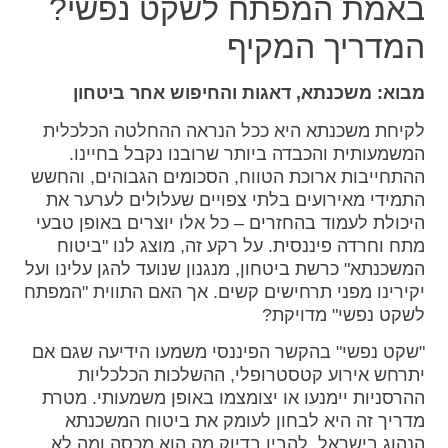
באמת המפתח לשקט נפשי?
המדריך המקיף
מבוא: משכנתא, דאגות והחיפוש אחר ביטחון
לקיחת משכנתא היא ככל הנראה ההחלטה הכלכלית
המשמעותית והכבדה ביותר שרובנו נקבל בחיינו.
ההתחייבות ארוכת הטווח, הסכומים הגבוהים, והחשש
התמידי מאירועים בלתי צפויים שעלולים לערער את
היכולת לעמוד בהחזרים – כל אלו יוצרים באופן טבעי
מתח וחרדה פיננסית. על רקע זה, מוצג לנו "ביטוח
המשכנתא" כרשת ביטחון, מנגנון שנועד להגן עלינו ועל
יקירינו מפני תרחישים קשים. אך האם התווית "המפתח
לשקט נפשי" מדויקת?
"שקט נפשי" בהקשר הפיננסי משמעו הידיעה שגם אם
יתרחש אירוע קטסטרופלי, ההשלכות הכלכליות
ההרסניות יימנעו או יצומצמו באופן משמעותי. מטרת
מדריך זה היא לבחון לעומק את ביטוח המשכנתא
הנהוג בישראל, להבין בדיוק מה הוא מכסה ומה לא,