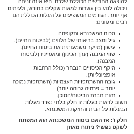
להוצאה החודשית הכוללת שלכם. היא אינה זניחה
ויכולה לנוע בין עשרות למאות שקלים בחודש, ולעיתים
אף יותר. הגורמים המשפיעים על העלות הכוללת הם
רבים ומגוונים:
סכום המשכנתא ותקופתה.
גיל ומצב בריאותי של הלווים (לביטוח החיים).
עישון (מייקר משמעותית את ביטוח החיים).
שווי המבנה (ערך הכינון) ומאפייניו (לביטוח
המבנה).
היקף הכיסויים הנבחר (כולל הרחבות
אופציונליות).
גובה ההשתתפויות העצמיות (השתתפות נמוכה
יותר = פרמיה גבוהה יותר).
זהות חברת הביטוח/הסוכן.
חשוב לראות בעלות זו חלק בלתי נפרד מעלות
הבעלות על הבית והחזקת המשכנתא.
חלק ו': אז האם ביטוח המשכנתא הוא המפתח
לשקט נפשי? ניתוח מאוזן