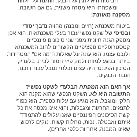
הביטוח היא להגן על הבנק. ההגנה על הלווה
ומשפחתו היא מטרה משנית, גם אם חשובה.
מסקנה מאוזנת:
ביטוח משכנתא (חיים ומבנה) מהווה
נדבך יסודי
ובסיסי
של שקט נפשי עבור בעלי משכנתאות. הוא אכן
מספק הגנה חיונית מפני שני סיכונים פיננסיים
קטסטרופליים ספציפיים הקשורים לחוב המשכנתא
ולנכס עצמו. הוא עונה על שאלות ה"מה אם" המטרידות
ביותר בנוגע למוות ולנזק פיזי חמור לבית. בלעדיו,
הסיכון הפיננסי היה עצום ובלתי נסבל עבור רובנו,
ועבור הבנקים.
אך האם הוא
המפתח
הבלעדי לשקט נפשי?
התשובה היא לא.
השקט הנפשי שהוא מקנה הוא
חלקי ומוגבל. הוא מגיע עם עלות כספית, הוא כפוף
לתנאים, החרגות ומגבלות, והוא אינו מכסה את כל
קשת הסיכונים הפיננסיים שאנו עלולים להתמודד
איתם (אבטלה, נכות, מחלות קשות, נזקים לרכוש
שאינו המבנה, אחריות כלפי אחרים).