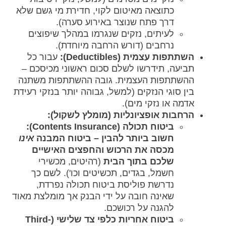
כתוצאה מאיטום לקוי, חדירת מי גשם שלא
דרך פתח שנוצר באירוע סערה).
לעיתים, נזקים שנגרמו במהלך שיפוצים
נרחבים (דורש הרחבה מיוחדת).
השתתפות עצמית (Deductibles):
עבור כל
תביעה, תידרשו לשלם סכום ראשוני מכיסכם –
ההשתתפות העצמית. גובה ההשתתפות משתנה
בין סוגי הנזקים (למשל, גבוהה יותר בנזקי רעידת
אדמה או נזקי מים).
הרחבות אופציונליות (מומלץ לשקול):
ביטוח תכולה (Contents Insurance):
חשוב ביותר להבין – ביטוח המבנה
אינו
מכסה את הרכוש והחפצים האישיים
שלכם בתוך הבית
(רהיטים, מכשירי
חשמל, בגדים, תכשיטים וכו'). לשם כך
נדרשת פוליסת ביטוח תכולה נפרדת,
שאינה חובה על ידי הבנק אך מומלצת מאוד
להגנה על רכושכם.
ביטוח אחריות כלפי צד שלישי (Third-