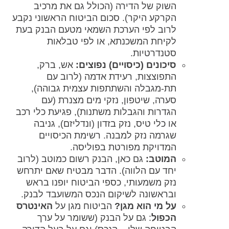
השוק של הדירה (הכולל גם את מרכיב
הקרקע היקר). סכום הביטוח הראשוני נקבע
לרוב לפי הערכת השמאי מטעם הבנק בעת
לקיחת המשכנתא, או לפי טבלאות
סטנדרטיות.
סיכונים (כיסויים) נפוצים:
אש, ברק,
התפוצצות, רעידת אדמה (לרוב עם
תת-מגבלה והשתתפות עצמית גבוהה),
סערה, שיטפון, נזקי מים מצנרת (עם
הגדרות והגבלות משתנות), פגיעת כלי רכב
או כלי טיס, נזק בזדון (ונדליזם), גניבה
שגרמה נזק למבנה. רשימת הכיסויים
המדויקת מפורטת בפוליסה.
המוטב:
גם כאן, הבנק רשום כמוטב (לרוב
יחד עם הלווה). הדבר מבטיח שאם יתרחש
נזק משמעותי, כספי הביטוח יופנו בראש
ובראשונה לשיקום הנכס המשועבד לבנק.
על מי הוא מגן?
הביטוח מגן על
האינטרס
הכפול
: גם על הבנק (ששומר על ערך