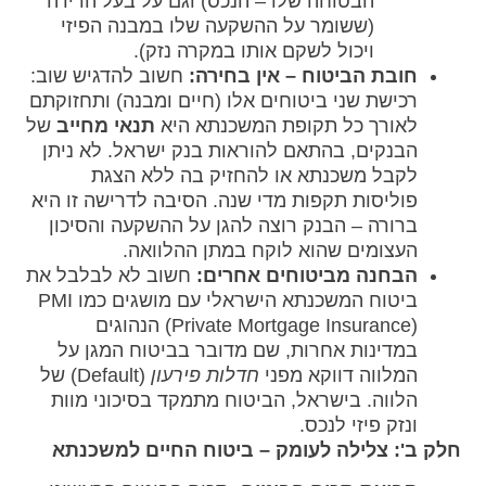
הבטוחה שלו – הנכס) וגם על בעל הדירה
(ששומר על ההשקעה שלו במבנה הפיזי
ויכול לשקם אותו במקרה נזק).
חובת הביטוח – אין בחירה:
חשוב להדגיש שוב:
רכישת שני ביטוחים אלו (חיים ומבנה) ותחזוקתם
לאורך כל תקופת המשכנתא היא
תנאי מחייב
של
הבנקים, בהתאם להוראות בנק ישראל. לא ניתן
לקבל משכנתא או להחזיק בה ללא הצגת
פוליסות תקפות מדי שנה. הסיבה לדרישה זו היא
ברורה – הבנק רוצה להגן על ההשקעה והסיכון
העצומים שהוא לוקח במתן ההלוואה.
הבחנה מביטוחים אחרים:
חשוב לא לבלבל את
ביטוח המשכנתא הישראלי עם מושגים כמו PMI
(Private Mortgage Insurance) הנהוגים
במדינות אחרות, שם מדובר בביטוח המגן על
המלווה דווקא מפני
חדלות פירעון
(Default) של
הלווה. בישראל, הביטוח מתמקד בסיכוני מוות
ונזק פיזי לנכס.
חלק ב': צלילה לעומק – ביטוח החיים למשכנתא