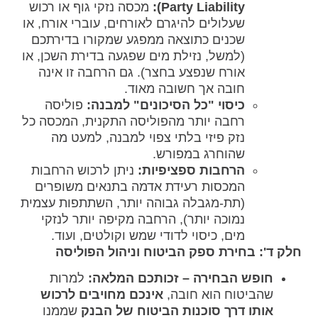
Party Liability):
מכסה נזקי גוף או רכוש
שעלולים להיגרם לאורחים, עוברי אורח, או
שכנים כתוצאה ממפגע שמקורו בדירתכם
(למשל, נזילת מים שפגעה בדירת השכן, או
אורח שנפצע בחצר). גם הרחבה זו אינה
חובה אך חשובה מאוד.
כיסוי "כל הסיכונים" למבנה:
פוליסה
רחבה יותר מהפוליסה התקנית, המכסה כל
נזק פיזי בלתי צפוי למבנה, למעט מה
שהוחרג במפורש.
הרחבות ספציפיות:
ניתן לרכוש הרחבות
המכסות רעידת אדמה בתנאים משופרים
(תת-מגבלה גבוהה יותר, השתתפות עצמית
נמוכה יותר), הרחבה מקיפה יותר לנזקי
מים, כיסוי לדודי שמש וקולטים, ועוד.
חלק ד': בחירת ספק הביטוח וניהול הפוליסה
חופש הבחירה – זכותכם המלאה:
למרות
שהביטוח הוא חובה,
אינכם מחויבים לרכוש
אותו דרך סוכנות הביטוח של הבנק
שממנו