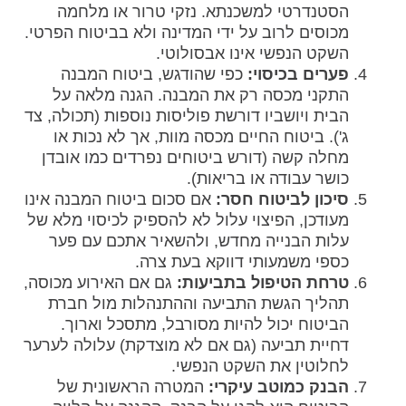
הסטנדרטי למשכנתא. נזקי טרור או מלחמה
מכוסים לרוב על ידי המדינה ולא בביטוח הפרטי.
השקט הנפשי אינו אבסולוטי.
פערים בכיסוי:
כפי שהודגש, ביטוח המבנה
התקני מכסה רק את המבנה. הגנה מלאה על
הבית ויושביו דורשת פוליסות נוספות (תכולה, צד
ג'). ביטוח החיים מכסה מוות, אך לא נכות או
מחלה קשה (דורש ביטוחים נפרדים כמו אובדן
כושר עבודה או בריאות).
סיכון לביטוח חסר:
אם סכום ביטוח המבנה אינו
מעודכן, הפיצוי עלול לא להספיק לכיסוי מלא של
עלות הבנייה מחדש, ולהשאיר אתכם עם פער
כספי משמעותי דווקא בעת צרה.
טרחת הטיפול בתביעות:
גם אם האירוע מכוסה,
תהליך הגשת התביעה וההתנהלות מול חברת
הביטוח יכול להיות מסורבל, מתסכל וארוך.
דחיית תביעה (גם אם לא מוצדקת) עלולה לערער
לחלוטין את השקט הנפשי.
הבנק כמוטב עיקרי:
המטרה הראשונית של