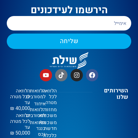
הירשמו לעידכונים
שליחה
השירותים
הלוואה
הלוואות
הלוואה
שלנו
לכל
למסורבים
לכל מטרה
מטרה
עד
איחוד
40,000 ₪
מחזור
הלוואות
משכנתא
למסורבים
הלוואה
לכל מטרה
משכנתא
הלוואות
עד
חדשה
כנגד
50,000 ₪
נכס
כלכלת