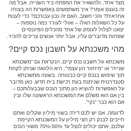
מצד אחד, ולהשאיר את המפתח ביד השנייה. אבל מה
זה בעצם אומר? איך משתמשים באפשרות הזו בצורה
אחראית? והכי חשוב, האם זה נכון עבורכם? כדי לענות
על כל השאלות האלו – ואולי לעורר כמה נוספות –
יצאנו לצלול לעומק של אחד מהכלים הפיננסיים
שפחות מדוברים עליו, אבל יותר אנשים צריכים להכיר.
מהי משכנתא על חשבון נכס קיים?
משכנתא על חשבון נכס קיים, הנקראת גם "משכנתא
שנייה" או "מיחזור הון עצמי", היא הלוואה שניתן לקחת
תוך שימוש בנכס קיים כבטוחה. בשונה ממשכנתא
סטנדרטית שניתנת בעת רכישת בית חדש, כאן מדובר
על האפשרות להוציא הון מתוך הנכס שבבעלותכם –
בין אם הוא משלם את המשכנתא הראשונה שלו ובין
אם הוא כבר "נקי".
לדוגמה, אם יש לכם דירה בשווי מיליון שקלים ואתם
חייבים לבנק רק חצי מיליון על המשכנתא הקיימת
שלכם, אתם יכולים לנצל עד 50%-70% משווי הנכס