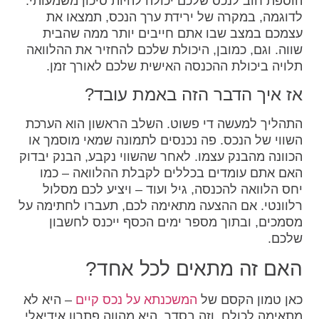
הוספת חוב לנכס שלכם יכולה להיות סיכון משמעותי.
לדוגמה, במקרה של ירידת ערך הנכס, תמצאו את
עצמכם במצב שבו אתם חייבים יותר ממה שהבית
שווה. וגם, כמובן, היכולת שלכם להחזיר את ההלוואה
תלויה ביכולת ההכנסה האישית שלכם לאורך זמן.
אז איך הדבר הזה באמת עובד?
התהליך למעשה די פשוט. השלב הראשון הוא הערכת
השווי של הנכס. פה נכנסים לתמונה שמאי מוסמך או
הכוונה מהבנק עצמו. לאחר שהשווי נקבע, הבנק יבדוק
האם אתם עומדים בכללים לקבלת ההלוואה – כמו
יחס הלוואה להכנסה, גיל ועוד – ויציע לכם מסלול
רלוונטי. אם ההצעה מתאימה לכם, תעברו לחתימה על
מסמכים, ובתוך מספר ימים הכסף ייכנס לחשבון
שלכם.
האם זה מתאים לכל אחד?
כאן טמון הקסם של
המשכנתא על נכס קיים
– היא לא
מתאימה לכולם, וזה בסדר. היא מהווה פתרון אידיאלי