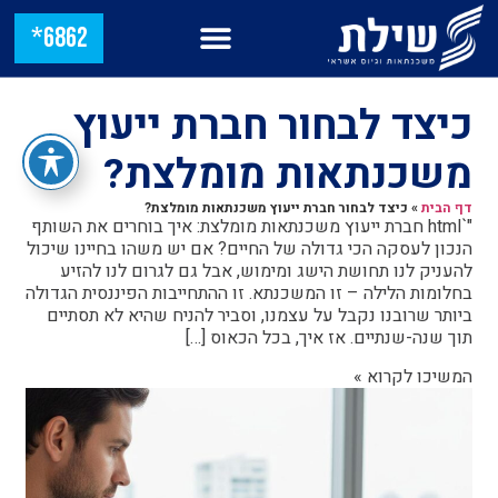
6862*
כיצד לבחור חברת ייעוץ
משכנתאות מומלצת?
דף הבית
»
כיצד לבחור חברת ייעוץ משכנתאות מומלצת?
"`html חברת ייעוץ משכנתאות מומלצת: איך בוחרים את השותף
הנכון לעסקה הכי גדולה של החיים? אם יש משהו בחיינו שיכול
להעניק לנו תחושת הישג ומימוש, אבל גם לגרום לנו להזיע
בחלומות הלילה – זו המשכנתא. זו ההתחייבות הפיננסית הגדולה
ביותר שרובנו נקבל על עצמנו, וסביר להניח שהיא לא תסתיים
תוך שנה-שנתיים. אז איך, בכל הכאוס […]
המשיכו לקרוא »