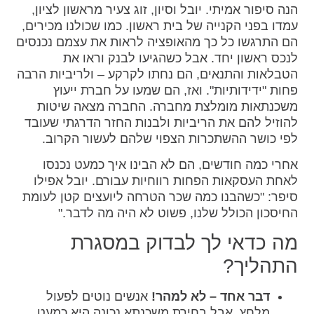
הנה סיפור אמיתי. יובל וסיון, זוג צעיר מראשון לציון,
עמדו בפני הקנייה של בית ראשון. כמו שכולנו מכירים,
הם התרגשו כל כך מהאופציה לראות את עצמם נכנסים
לנכס ראשון יחד. אבל כשהגיעו לבנק וראו את
הטבלאות והתנאים, הם נחתו לקרקע – ולריביות הרבה
פחות "ידידותיות". ואז, הם שמעו על חברת ייעוץ
משכנתאות מומלצת מחברה. החברה מצאה שיטות
להוזיל להם את הריביות ולבנות החזר הדרגתי שעובד
לפי כושר ההשתכרות הצפוי שלהם לעשור הקרוב.
אחרי כמה חודשים, הם לא הבינו איך כמעט נכנסו
לאחת העסקאות הפחות רווחיות עבורם. יובל אפילו
סיפר: "כשהבנו כמה שכר הטרחה ליועצים קטן לעומת
החיסכון הכולל שלנו, פשוט לא היה מה לדבר."
מה כדאי לך לבדוק במסגרת
התהליך?
דבר אחד – לא למהר!
אנשים נוטים לפעול
מלחץ, אבל בחירת משכנתא נכונה היא כמעט