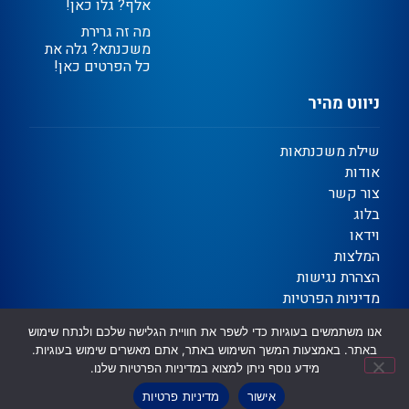
אלף? גלו כאן!
מה זה גרירת
משכנתא? גלה את
כל הפרטים כאן!
ניווט מהיר
שילת משכנתאות
אודות
צור קשר
בלוג
וידאו
המלצות
הצהרת נגישות
מדיניות הפרטיות
תקנון
אנו משתמשים בעוגיות כדי לשפר את חוויית הגלישה שלכם ולנתח שימוש
באתר. באמצעות המשך השימוש באתר, אתם מאשרים שימוש בעוגיות.
מידע נוסף ניתן למצוא במדיניות הפרטיות שלנו.
Ⓒ כל הזכויות שמורות | שילת משכנתאות וגיוס אשראי
שיווק דיגיטלי לעסקים ✦ OTORiTi DIGITAL
אישור
מדיניות פרטיות