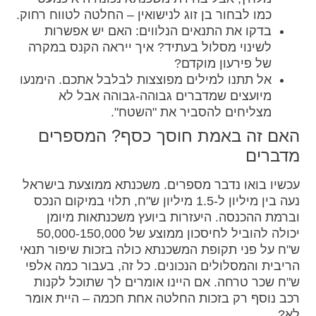
כמו לבחור בן זוג לנישואין – החלטה לטווח רחוק.
בדקו את התנאים הנלווים: האם יש אפשרות
לשינוי מסלול בעתיד? איך ייראה הקנס במקרה
של פירעון מוקדם?
אל תתנו למילים מפוצצות לבלבל אתכם. הימנעו
מיועצים שמדברים גבוהה-גבוהה אבל לא
מצליחים להסביר את "השטח".
האם זה באמת חוסך כסף? המספרים
מדברים
עכשיו בואו נדבר מספרים. משכנתא ממוצעת בישראל
נעה בין מיליון ל-1.5 מיליון ש"ח, תלוי במיקום הנכס
וברמת ההכנסה. היעזרות ביועץ משכנתאות מיומן
יכולה להוביל לחיסכון ממוצע של 50,000-150,000
ש"ח על פני תקופת המשכנתא כולה בזכות שיפור תנאי
הריבית והמסלולים הנכונים. כל זה, בעבור כמה אלפי
ש"ח שכר טרחה. אם היינו אומרים לך שתוכל לקנות
רכב נוסף רק בזכות החלטה אחת חכמה – היית אומר
לא?