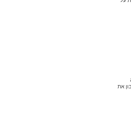
ת על
ון את