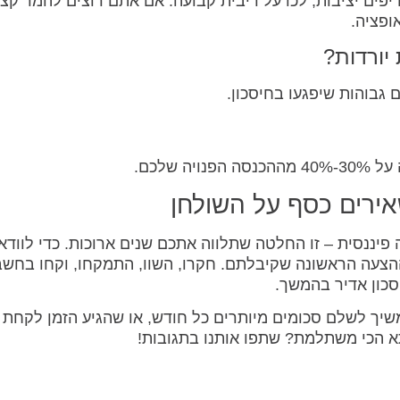
יפים יציבות, לכו על ריבית קבועה. אם אתם רוצים להמר קצ
ופציה.
יורדות?
 גבוהות שיפגעו בחיסכון.
 שלכם.
אירים כסף על השולחן
יננסית – זו החלטה שתלווה אתכם שנים ארוכות. כדי לוודא
צעה הראשונה שקיבלתם. חקרו, השוו, התמקחו, וקחו בחשב
סכון אדיר בהמשך.
יך לשלם סכומים מיותרים כל חודש, או שהגיע הזמן לקחת
 הכי משתלמת? שתפו אותנו בתגובות!