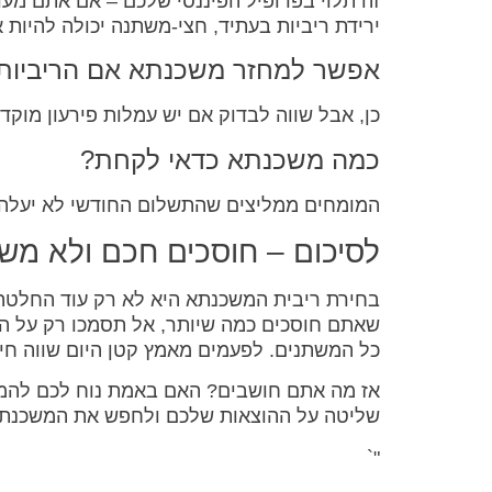
זה תלוי בפרופיל הפיננסי שלכם – אם אתם מעד
ירידת ריביות בעתיד, חצי-משתנה יכולה להיות א
אפשר למחזר משכנתא אם הריביות 
כן, אבל שווה לבדוק אם יש עמלות פירעון מוקדם
כמה משכנתא כדאי לקחת?
המומחים ממליצים שהתשלום החודשי לא יעלה על 30%-40% מההכנסה הפנויה
לסיכום – חוסכים חכם ולא מש
בחירת ריבית המשכנתא היא לא רק עוד החלטה פ
שאתם חוסכים כמה שיותר, אל תסמכו רק על הה
כל המשתנים. לפעמים מאמץ קטן היום שווה חי
אז מה אתם חושבים? האם באמת נוח לכם להמש
שליטה על ההוצאות שלכם ולחפש את המשכנתא
"`