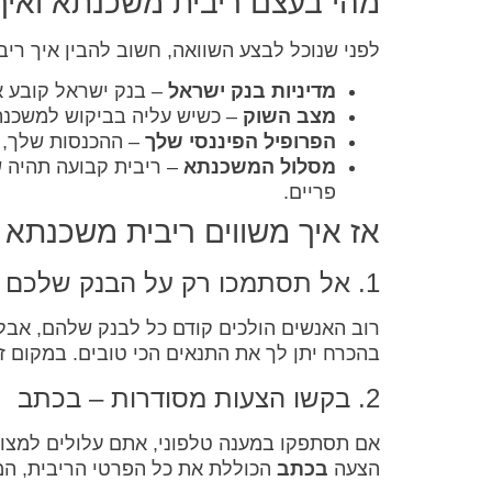
מהי בעצם ריבית משכנתא ואיך
לפני שנוכל לבצע השוואה, חשוב להבין איך רי
מדיניות בנק ישראל
– בנק ישראל קובע א
מצב השוק
– כשיש עליה בביקוש למשכנתא
הפרופיל הפיננסי שלך
– ההכנסות שלך, ה
מסלול המשכנתא
– ריבית קבועה תהיה ש
פריים.
אז איך משווים ריבית משכנתא 
1. אל תסתמכו רק על הבנק שלכם
רוב האנשים הולכים קודם כל לבנק שלהם, אבל ז
בהכרח יתן לך את התנאים הכי טובים. במקום זאת, כדאי לבדוק לפחות
2. בקשו הצעות מסודרות – בכתב
אם תסתפקו במענה טלפוני, אתם עלולים למצו
הצעה
בכתב
הכוללת את כל הפרטי הריבית, המס