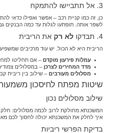
3. אל תתביישו להתמקח
כן, זה כמו קניית רכב – אפשר ואפילו
כדאי
להתמק
לשפר אותה. תופתעו לגלות עד כמה הבנקים גמ
4. תבדקו
לא רק
את הריבית
הריבית היא לא הכול. יש עוד מרכיבים שמשפיע
עמלות פירעון מוקדם
– אם תחליטו למחז
מדד המחירים לצרכן
– במסלולים צמודים
מסלולים מעורבים
– שילוב בין ריבית קב
שיטות מפתח לחיסכון משמעות
שילוב מסלולים נכון
המשכנתא מחולקת לרוב לכמה מסלולים: חלק צמ
איך לחלק את המשכנתא יכולה לחסוך לכם מאו
בדיקת הפרשי ריביות