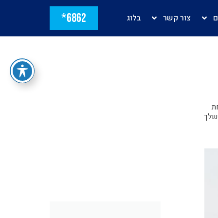
6862*
ם
צור קשר
בלוג
ת
שלך