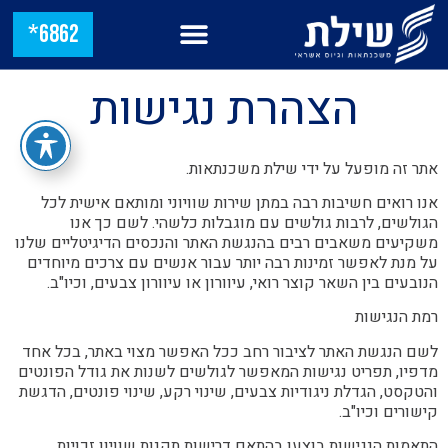
6862*
הצהרת נגישות
אתר זה מופעל על ידי שילת משכנתאות.
אנו רואים חשיבות רבה במתן שירות שוויוני ומותאם אישית לכל
הגולשים, לרבות גולשים עם מוגבלות כלשהי. לשם כך אנו
משקיעים משאבים רבים בהנגשת האתר והנכסים הדיגיטליים שלנו
על מנת לאפשר זמינות רבה יותר עבור אנשים עם צרכים מיוחדים
הנובעים בין השאר קוצר רואי, עיוורון או עיוורון צבעים, וכיו"ב.
רמת הנגישות
לשם הנגשת האתר לציבור רחב ככל האפשר מצוי באתר, בכל אחד
מדפיו, תפריט נגישות המאפשר לגולשים לשנות את גודל הפונטים
והטקסט, הגדלת ניגודיות צבעים, שינוי רקע, שינוי פונטים, הדגשת
קישורים וכיו"ב.
התאמות הנגישות בוצעו בהתאם דרישות תקנות שוויון זכויות