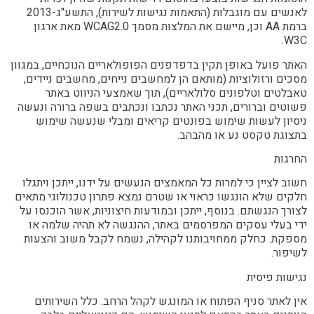
לאנשים עם מוגבלות (התאמות נגישות לשירות), התשע"ג-2013
ברמת AA וכן, מיישם את המלצות מסמך WCAG2.0 מאת ארגון
W3C.
האתר פועל באופן תקין בדפדפנים הפופולאריים הנוכחיים, במגוון
מסכים ורזולוציות (מותאם הן למחשבים נייחים, מחשבים ניידים,
טאבלטים וטלפונים סלולאריים), תוך שאמצעי הניווט באתר
פשוטים וברורים, תכני האתר נכתבו ונכתבים בשפה ברורה ונעשה
ניסיון לעשות שימוש בפונטים קריאים ומבלי שנעשה שימוש
בתצוגת טקסט נע או מהבהב.
החרגות
חשוב לציין כי למרות כל המאמצים הנעשים על ידנו, ייתכן ויתגלו
חלקים שלא הונגשו כראוי או שטרם נמצא פתרון טכנולוגי מתאים
לצורך הנגשתם. בנוסף, ייתכן ובמודעות חיצוניות, אשר הוכנסו על
ידי בעלי עסקים המפרסמים באתר, ההנגשה לא תהיה שלמה או
מספקת. כחלק ממחויבותנו לקהילה, נשמח לקבל משוב והצעות
לשיפור.
נגישות פיסית
אין לאתר סניף הפתוח או המונגש לקהל הרחב. כלל השירותים