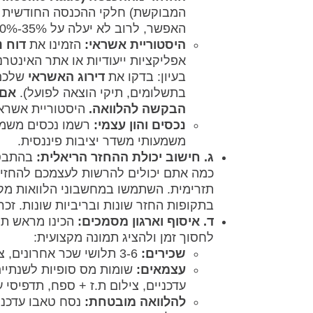
המבוקשת) חלקי ההכנסה החודשית הפנ
האפשר, לרוב לא יעלה על 35%-40%.
היסטוריית אשראי:
הזמינו את
דוח נ
בעיון: בדקו את
דירוג האשראי
שלכם 
בתשלומים, תיקי הוצאה לפועל).
אם 
הבקשה להלוואה.
היסטוריית אשראי 
נכסים והון עצמי:
רשמו נכסים משמעו
משמעותי משדר יציבות פיננסית.
ג. חישוב יכולת ההחזר הריאלית:
בהתבסס
כמה אתם יכולים להרשות לעצמכם להחזיר
בתקופות החזר שונות ובריביות שונות. זכר
ד. איסוף וארגון מסמכים:
הכינו מראש תיק
לחסוך זמן ולהציג תמונה מקצועית:
שכירים:
3-6 תלושי שכר אחרונים, צילום ת.ז + ספח, תדפיסי עו"ש מ-3 החודשים האחרונים.
עצמאים:
שומות מס סופיות לשנתיים 
עדכניים, צילום ת.ז + ספח, תדפיסי עו"ש (פרטי ועס
להלוואה מובטחת:
נסח טאבו עדכני 