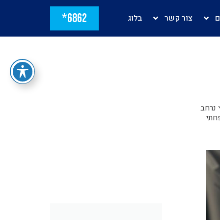
6862*
ם
צור קשר
בלוג
 נרחב
חתי