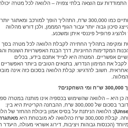
 התמודדות עם הוצאה בלתי צפויה – הלוואה לכל מטרה יכולה
אך כאשר הסכום הנדרש מטפס לגבהים משמעותיים כמו 300,000 ש"ח, התהליך הופך למורכב ומאתגר יותר
ג סיכון גבוה יותר עבור הגוף המממן, ולכן דורש מהלווה
להציג פרופיל פיננסי איתן ומשכנע.
ת ומקיפה בתהליך החתירה לקבלת הלוואה לכל מטרה בסך
 מההכנות המקדימות החיוניות, דרך הבנת האפשרויות השונות וה
יים אפשריים. המטרה היא לצייד אתכם בידע, בכלים
 לקבל את המימון הנדרש, בתנאים הטובים ביותר האפשריים
אחראית. חשוב להדגיש: קבלת הלוואה בסכום כזה אינה מוב
המלווה.
כן היא – הלוואה שהשימוש בכספיה אינו מותנה במטרה ספצ
 ההבחנה הקריטית היא בין:
הלוואה הניתנת על בסיס אמון ביכולת ההחזר של הלוו
ואה לא מובטחת היא
מאתגרת
יוחד (הכנסות גבוהות ויציבות, דירוג אשראי מעולה, היעדר ח