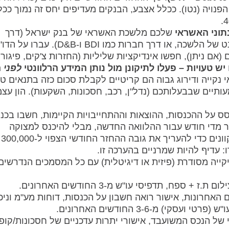
ויה (נטו). ככלל אצבע, הבנקים מעדיפים יחס זה נמוך ככל
תוני האשראי
שלכם מלשכת האשראי של בנק ישראל (דרך
אפליקציות ייעודיות או אתר האינטרנט של הלשכה, או דרך חברות כמו BDI ו-D&B). עברו
(אם ניתן), חפשו אינדיקציות שליליות (החזרות צ'קים, פיגורי
יש טעויות – פעלו לתיקונן מול נותן המידע הרלוונטי
לפני
ה
נקייה ודירוג גבוה הם קריטיים לקבלת סכום כזה בתנאים טו
תיים שבבעלותכם (נדל"ן, רכב, חסכונות, השקעות). הון עצמ
 על ההכנסות, ההוצאות וההתחייבויות הקיימות, חשבו בכנו
 מדי חודש עבור ההלוואה החדשה, מבלי להיכנס למצוקה
תזרימי
ו: עדיף להיות שמרניים בהערכה זו.
ייה מסודרת (פיזית או דיגיטלית) עם כל המסמכים הנדרשים,
האחרונות, אישור רואה חשבון על הכנסות, דוחות מע"מ וניכו
קי) מ-3-6 החודשים האחרונים.
של הנכס המשועבד, אישורי יתרות עדכניים של חסכונות/קופ