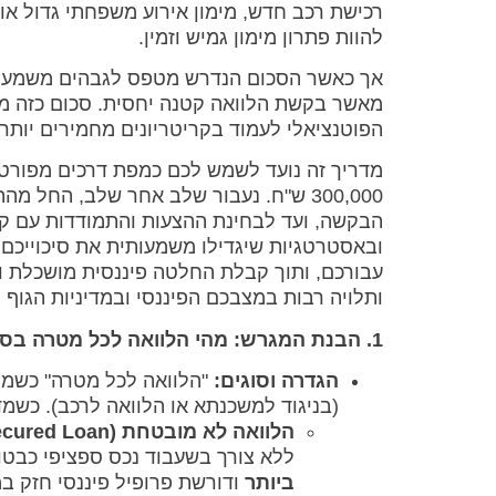
רכישת רכב חדש, מימון אירוע משפחתי גדול או
להוות פתרון מימון גמיש וזמין.
מאשר בקשת הלוואה קטנה יחסית. סכום כזה מייצ
הפוטנציאלי לעמוד בקריטריונים מחמירים יותר ו
מדריך זה נועד לשמש לכם כמפת דרכים מפורט
300,000 ש"ח. נעבור שלב אחר שלב, החל
הבקשה, ועד לבחינת ההצעות והתמודדות עם קש
ובאסטרטגיות שיגדילו משמעותית את סיכוייכם
עבורכם, ותוך קבלת החלטה פיננסית מושכלת ו
ותלויה רבות במצבכם הפיננסי ובמדיניות הגוף 
1. הבנת המגרש: מהי הלוואה לכל מטרה בסך 300,000 ש"ח ומי השחקנים?
הגדרה וסוגים:
"הלוואה לכל מטרה" כשמה 
(בניגוד למשכנתא או הלוואה לרכב). כשמדובר בסכום של 300,000 ש"ח,
הלוואה לא מובטחת (Unsecured Loan):
ללא צורך בשעבוד נכס ספציפי כבטוחה. קבלת 300,000 ש"ח כהלו
ביותר
ודורשת פרופיל פיננסי חזק במ