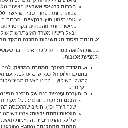
מועדפים ללקוחות קיימים עם היסטור
חברות כרטיסי אשראי:
מציעות הלוו
גבוהות יותר. פחות סביר שיאשרו 300,000 ש"ח כהלוואה לא מובטחת.
גופי מימון חוץ-בנקאיים:
חברות ביטו
גמישות יותר מהבנקים בקריטריונים, 
ובעל רישיון משרד האוצר/רשות שוק ה
2. הנחת היסודות: חשיבות ההכנה המקדימה לפני הגשת הבקשה
בקשת הלוואה בסדר גודל כזה אינה דבר שעושי
ולמניעת אכזבות.
א. הגדרת הצורך והמטרה במדויק:
בחנתם חלופות? ככל שתגיעו לבנק עם מטרה
למשל, בשיפוץ – הכינו הצעות מחיר מפורט
הקיימות.
ב. הערכה עצמית כנה של המצב הפיננס
הכנסות:
רכזו נתונים על כל מקורות
שכר דירה וכו'). חשוב שההכנסה תהי
הוצאות והתחייבויות:
ערכו רשימה מ
של כל ההתחייבויות הקיימות (משכנ
ההחזר מההכנסה (DTI – Debt-to-Income Ratio)