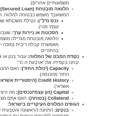
משמעותיים אחרים).
הלוואה מובטחת (Secured Loan):
המשועבד משמש כבטוחה למלווה. האפ
נכס נדל"ן:
נטילת משכנתא שנייה
עצמי פנוי).
חסכונות או ניירות ערך:
שעבוד 
מאפשרת קבלת ריבית נמוכה יו
בהחזרים.
נקודת המבט של המלווה:
יבחנו בקפידה את "ארבעת ה-C":
Capacity (יכולת החזר):
האם ההכנס
החזר מהכנסה).
Credit History (היסטוריית אשראי):
אשראי).
Capital (הון עצמי/נכסים):
מה היציב
Collateral (בטוחה):
האם אתם מציעי
הגופים המלווים העיקריים בישראל:
בנקים:
התחנה הראשונה והטבעית לרו