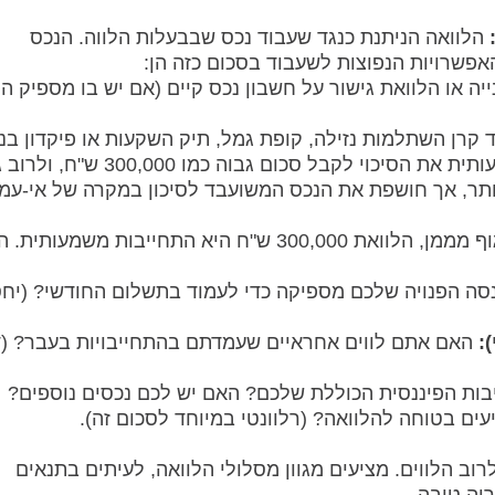
הלוואה הניתנת כנגד שעבוד נכס שבבעלות הלווה. הנכס
שרויות הנפוצות לשעבוד בסכום כזה הן:
 או הלוואת גישור על חשבון נכס קיים (אם יש בו מספיק הו
קרן השתלמות נזילה, קופת גמל, תיק השקעות או פיקדון בנק
הלוואה מובטחת מגדילה משמעותית את הסיכוי לקבל סכום גבוה כמו 300,000 ש
תר, אך חושפת את הנכס המשועבד לסיכון במקרה של אי-עמ
עבור בנק או גוף מממן, הלוואת 300,000 ש"ח היא התחייבות משמעותית.
ה הפנויה שלכם מספיקה כדי לעמוד בתשלום החודשי? (יח
האם אתם לווים אחראיים שעמדתם בהתחייבויות בעבר? (ד
ות הפיננסית הכוללת שלכם? האם יש לכם נכסים נוספים?
ם בטוחה להלוואה? (רלוונטי במיוחד לסכום זה).
ב הלווים. מציעים מגוון מסלולי הלוואה, לעיתים בתנאים