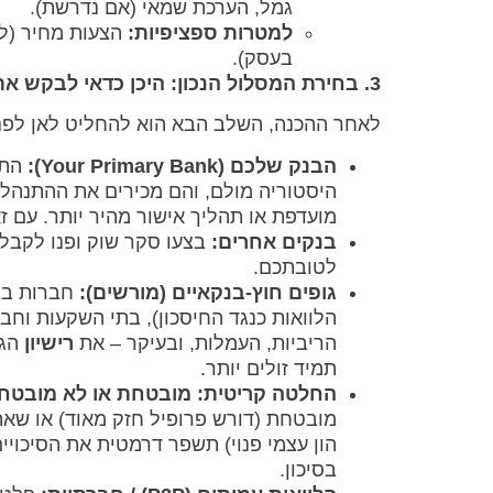
גמל, הערכת שמאי (אם נדרשת).
למטרות ספציפיות:
הצעות מחיר (לש
בעסק).
3. בחירת המסלול הנכון: היכן כדאי לבקש את ההלוואה?
לאחר ההכנה, השלב הבא הוא להחליט לאן לפנ
הבנק שלכם (Your Primary Bank):
התח
היסטוריה מולם, והם מכירים את ההתנהלו
מועדפת או תהליך אישור מהיר יותר. עם ז
בנקים אחרים:
בצעו סקר שוק ופנו לקבלת
לטובתכם.
גופים חוץ-בנקאיים (מורשים):
חברות ביט
הלוואות כנגד החיסכון), בתי השקעות וחב
הריביות, העמלות, ובעיקר – את
רישיון
הגו
תמיד זולים יותר.
החלטה קריטית: מובטחת או לא מובטח
מובטחת (דורש פרופיל חזק מאוד) או שאתם
הון עצמי פנוי) תשפר דרמטית את הסיכויי
בסיכון.