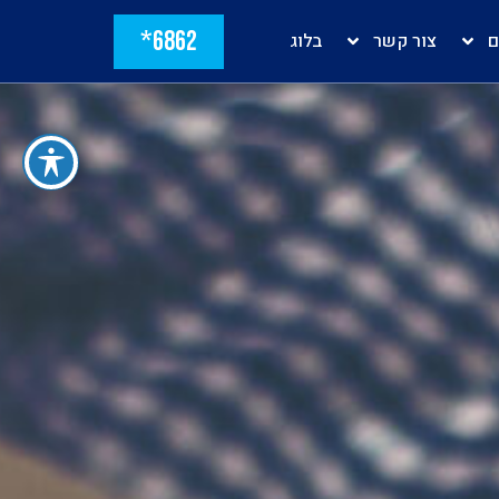
6862*
ם
צור קשר
בלוג