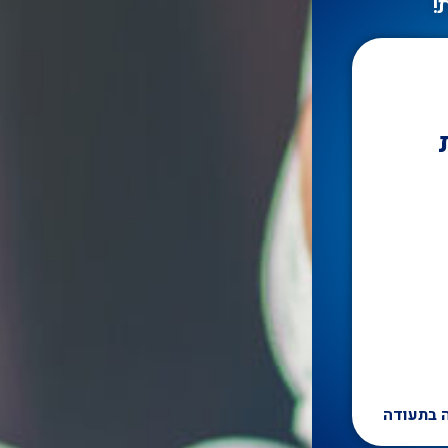
!
 בתעודה