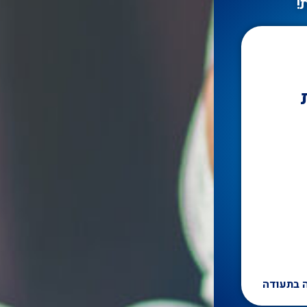
!
 בתעודה