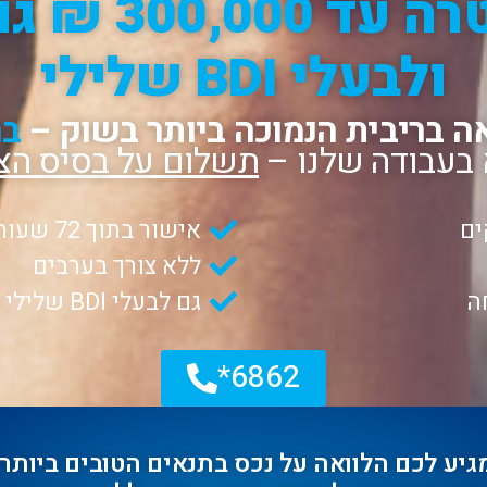
הלוואה לכל מ
ולבעלי BDI שלילי
ה בריבית הנמוכה ביותר בשוק –
בה
 בעבודה שלנו –
תשלום על בסיס הצ
ים
אישור בתוך 72 שעות
ללא צורך בערבים
ה
גם לבעלי BDI שלילי ומסורבי בנקים
6862*
גיע לכם הלוואה על נכס בתנאים הטובים ביותר!