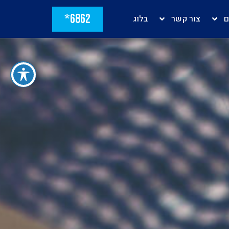
6862*
ם
צור קשר
בלוג