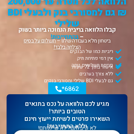
הלוואה לכל מטרה עד 200,000
₪ גם למסורבי בנק ולבעלי BDI
שלילי
קבלו הלוואה בריבית הנמוכה ביותר בשוק
–
בהתחייבות!
ביטחון מלא בעבודה שלנו –
תשלום על בסיס
הצלחה בלבד!
ריביות כמו של הבנקים
אין דמי פתיחת תיק
פריסת תשלומים נוחה
אישור בתוך 72 שעות
ללא צורך בערבים
גם לבעלי BDI שלילי ומסורבי בנקים
6862*
מגיע לכם הלוואה על נכס בתנאים
הטובים ביותר!
השאירו פרטים לשיחת ייעוץ חינם
וללא התחייבות!
לא קיבלתם? לא שילמתם!