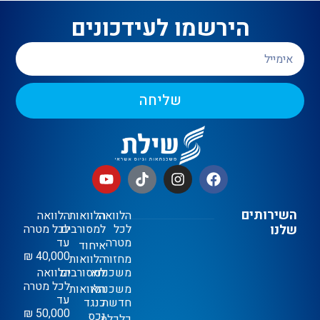
הירשמו לעידכונים
שליחה
השירותים
הלוואה
הלוואות
הלוואה
שלנו
לכל
למסורבים
לכל מטרה
מטרה
עד
איחוד
40,000 ₪
מחזור
הלוואות
משכנתא
למסורבים
הלוואה
לכל מטרה
משכנתא
הלוואות
עד
חדשה
כנגד
50,000 ₪
נכס
כלכלת