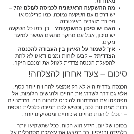
מאחרות.
מה ההשקעה הראשונית לכניסה לעולם זה?
–
יש דרכים עם השקעה נמוכה, כמו פרילנס או
מכירת מוצרים באינטרנט.
האם יש סיכון בהשקעות?
– כן, כמו כל השקעה,
יש סיכון, אבל עם מחקר מתאים אפשר למזער
נזקים.
איך לשמור על האיזון בין העבודה להכנסה
הצדדית?
– קבעו לוחות זמנים ודאגו לא לתת
להפעלת הכנסה צדדית לגזול את זמנכם היקר.
סיכום – צעד אחרון להצלחה!
הכנסה צדדית היא לא רק אמצעי להרוויח יותר כסף,
אלא גם דרך לשדרג את החיים ולהגשים חלומות. אל
תפספסו את ההזדמנות להיכנס לתחום הזה. הזדמנויות
רבות ממתינות לכם, וכשיש לכם תמיכה כלכלית נוספת
– תוכלו ליהנות מחיים איכותיים ומספיקים יותר.
בסופו של יום, הידע הוא הכוח. ככל שתשקיעו יותר
בלמידה ובניסיון, כך תמצאו את עצמכם מסתכלים על