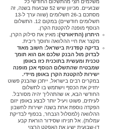
משלמים חצי מהתשלום החודשי כל
שבועיים. מכיוון שיש 52 שבועות בשנה, זה
מסתכם ב-26 תשלומים (שווה ערך ל-13
תשלומים חודשיים) במקום 12. התשלום
הנוסף מופנה להקטנת הקרן.
היתרון (התיאורטי):
מאיץ את סילוק הקרן,
מקצר את חיי ההלוואה וחוסך ריבית.
בדיקה קפדנית בישראל:
חשוב מאוד
לבדוק מול הבנק שלכם אם הוא תומך
טכנית ומעשית בתוכנית כזו באופן
שמבטיח שהתשלום הנוסף אכן מופנה
ישירות להקטנת הקרן באופן מיידי.
במקרים רבים בישראל, ייתכן שהבנק פשוט
יחזיק את הכסף וישתמש בו לתשלום
החודשי הבא, או שהתהליך יהיה מסורבל.
לעיתים, פשוט ויעיל יותר לבצע באופן יזום
הפקדה נוספת אחת בשנה ישירות לחשבון
ההלוואה (למסלול הנבחר, בכפוף לבדיקת
עמלות). אל תניחו שסידור הוראת קבע
דו-שבועית ישיג את האפקט הרצוי