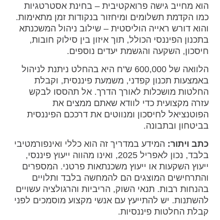
הוא מחייב גישה פרואקטיבית – בחינת אסטרטגיות
כמו הקדמת תשלומים ומיחזור בנקודות זמן מתאימות.
והוא דורש ראייה הוליסטית – שילוב ניהול המשכנתא
בתכנון הפיננסי הכולל, תוך איזון בין סילוק חובות,
חיסכון, השקעה והגשמת יעדים נוספים.
הלוואה של 600,000 ש"ח היא בהחלט ניתנת לניהול
באמצעות תכנון קפדני, משמעת פיננסית, וקבלת
החלטות מושכלות לאורך הדרך. אל תהססו לבקש
עזרה מקצועית כדי לוודא שאתם ממצים את
הפוטנציאל לחיסכון ומנווטים את דרככם הפיננסית
בביטחון ובתבונה.
כתב ויתור:
המידע במדריך זה הוא כללי ואינפורמטיבי
בלבד, נכון לאפריל 2025, ואינו מהווה ייעוץ פיננסי,
ייעוץ השקעות או ייעוץ משכנתאות פרטני. המספרים
והתרחישים המוצגים הם להמחשה בלבד ותלויים
בהנחות רבות. תנאי השוק, הריביות והרגולציה עשויים
להשתנות. יש להתייעץ עם אנשי מקצוע מוסמכים לפני
קבלת החלטות פיננסיות.