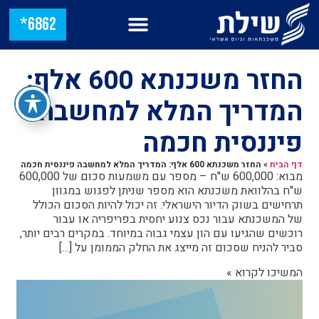
6862*
החזר משכנתא 600 אלף:
המדריך המלא למחשבה
פיננסית חכמה
דף הבית
»
החזר משכנתא 600 אלף: המדריך המלא למחשבה פיננסית חכמה
מבוא: 600,000 ש"ח – מספר עם משמעות סכום של 600,000
ש"ח בהלוואת משכנתא הוא מספר שניתן לפגוש במגוון
תרחישים בשוק הדיור הישראלי. זה יכול להיות הסכום הכולל
של המשכנתא עבור נכס צנוע יחסית בפריפריה או עבור
רוכשים שהגיעו עם הון עצמי גבוה במיוחד. במקרים רבים יותר,
סביר להניח שסכום זה מייצג את החלק הממומן על […]
המשיכו לקרוא »