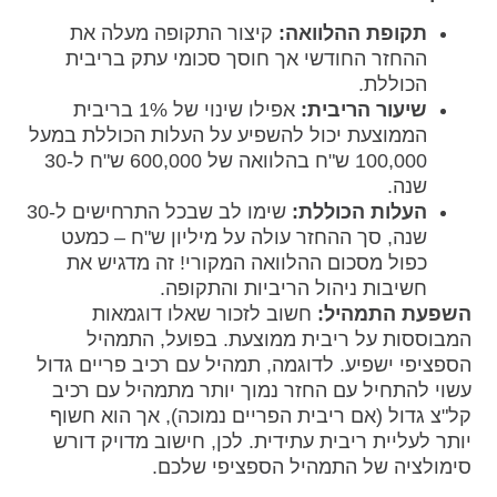
תקופת ההלוואה:
קיצור התקופה מעלה את
ההחזר החודשי אך חוסך סכומי עתק בריבית
הכוללת.
שיעור הריבית:
אפילו שינוי של 1% בריבית
הממוצעת יכול להשפיע על העלות הכוללת במעל
100,000 ש"ח בהלוואה של 600,000 ש"ח ל-30
שנה.
העלות הכוללת:
שימו לב שבכל התרחישים ל-30
שנה, סך ההחזר עולה על מיליון ש"ח – כמעט
כפול מסכום ההלוואה המקורי! זה מדגיש את
חשיבות ניהול הריביות והתקופה.
השפעת התמהיל:
חשוב לזכור שאלו דוגמאות
המבוססות על ריבית ממוצעת. בפועל, התמהיל
הספציפי ישפיע. לדוגמה, תמהיל עם רכיב פריים גדול
עשוי להתחיל עם החזר נמוך יותר מתמהיל עם רכיב
קל"צ גדול (אם ריבית הפריים נמוכה), אך הוא חשוף
יותר לעליית ריבית עתידית. לכן, חישוב מדויק דורש
סימולציה של התמהיל הספציפי שלכם.