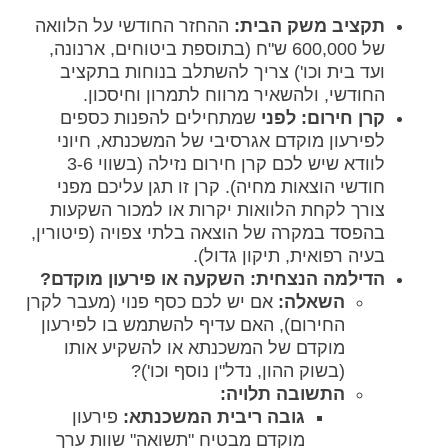
תקציב משק הבית:
ההחזר החודשי על הלוואה
של 600,000 ש"ח (בתוספת ביטוחים, ארנונה,
ועד בית וכו') צריך להשתלב בנוחות בתקציב
החודשי, ולהשאיר מרווח לתמרון וחיסכון.
קרן חירום:
לפני
שמתחילים להפנות כספים
לפירעון מוקדם אגרסיבי של המשכנתא, חיוני
לוודא שיש לכם קרן חירום נזילה (בשווי 3-6
חודשי הוצאות מחיה). קרן זו תגן עליכם מפני
צורך לקחת הלוואות יקרות או למכור השקעות
בהפסד במקרה של הוצאה בלתי צפויה (פיטורין,
בעיה רפואית, תיקון גדול).
הדילמה הנצחית: השקעה או פירעון מוקדם?
השאלה:
אם יש לכם כסף פנוי (מעבר לקרן
החירום), האם עדיף להשתמש בו לפירעון
מוקדם של המשכנתא או להשקיע אותו
(בשוק ההון, נדל"ן נוסף וכו')?
התשובה תלויה:
גובה ריבית המשכנתא:
פירעון
מוקדם מבטיח "תשואה" שוות ערך