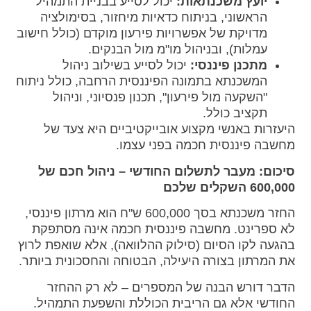
יועץ משכנתאות:
יכול לסייע בבניית התמהיל
הראשוני, בניתוח כדאיות מיחזור, בסימולציה
מדויקת של אפשרויות פירעון מוקדם (כולל חישוב
עמלות), ובניהול מו"מ מול הבנקים.
מתכנן פיננסי:
יכול לסייע בשילוב ניהול
המשכנתא בתמונה הפיננסית הרחבה, כולל ניתוח
"השקעה מול פירעון", תכנון פנסיוני, וניהול
תקציב כולל.
היעזרות באנשי מקצוע אובייקטיביים היא צעד של
מחשבה פיננסית חכמה בפני עצמו.
סיכום: מעבר לתשלום החודשי – ניהול חכם של
600,000 השקלים שלכם
החזר משכנתא בסך 600,000 ש"ח הוא מרתון פיננסי,
לא ספרינט. מחשבה פיננסית חכמה אינה מסתפקת
בהגעה לקו הסיום (סילוק ההלוואה), אלא שואפת לרוץ
את המרתון בצורה היעילה, הבטוחה והחסכונית ביותר.
הדבר דורש הבנה של המספרים – לא רק ההחזר
החודשי אלא גם הריבית הכוללת והשפעת התמהיל.