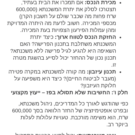
מכירת הנכס:
אם תמכרו את הבית בעתיד,
תצטרכו לסלק את יתרת המשכנתא (600,000
ש"ח פחות מה שכבר שולם על חשבון הקרן)
מכספי המכירה. חשוב לדעת מה היתרה המדויקת
ומהן עמלות הפירעון הצפויות בעת המכירה.
החזקת הנכס לטווח ארוך:
כיצד יתרת
המשכנתא משתלבת בתכנון הפרישה? האם
השאיפה היא להגיע לגיל פרישה ללא משכנתא?
תכנון נכון של ההחזר יכול לסייע בהשגת מטרה
זו.
תכנון עיזבון:
מה קורה למשכנתא במקרה פטירה
(מעבר לביטוח החיים)? כיצד היא משפיעה על
חלוקת העיזבון?
חלק ו': החשיבות שלא תסולא בפז – ייעוץ מקצועי
כפי שהודגש לאורך כל המדריכים, ניהול משכנתא,
ובפרט אופטימיזציה של החזר הלוואה בסך 600,000
ש"ח, הוא משימה מורכבת. טעויות עלולות לעלות
ביוקר רב.