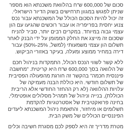
סכום של 600,000 ש"ח בהלוואת משכנתא הוא מספר
שניתן לפגוש במגוון תרחישים בשוק הדיור הישראלי.
זה יכול להיות הסכום הכולל של המשכנתא עבור נכס
צנוע יחסית בפריפריה או עבור רוכשים שהגיעו עם הון
עצמי גבוה במיוחד. במקרים רבים יותר, סביר להניח
שסכום זה מייצג את החלק הממומן על ידי הבנק לאחר
תשלום הון עצמי משמעותי (למשל, 25%-50%) עבור
דירה במחיר ממוצע ומעלה, בעיקר באזורי הביקוש.
ללא קשר לשווי הנכס הכולל, התמקדות בניהול חכם
של הלוואה בסך 600,000 ש"ח היא קריטית. "מחשבה
פיננסית חכמה" בהקשר זה חורגת מהפעולה הפסיבית
של תשלום חודשי. היא כוללת הבנה מעמיקה של
עלויות ההלוואה (לא רק ההחזר החודשי אלא הריבית
הכוללת), בנייה וניהול של תמהיל מסלולים אופטימלי,
בחינה פרואקטיבית של אסטרטגיות להקדמת
תשלומים או מיחזור, והתאמת ניהול המשכנתא ליעדים
הפיננסיים הכוללים של משק הבית.
מטרת מדריך זה היא לספק לכם מסגרת חשיבה וכלים