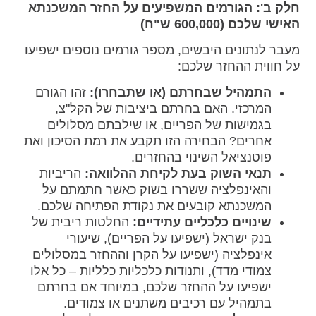
חלק ב': הגורמים המשפיעים על החזר המשכנתא
האישי שלכם (600,000 ש"ח)
מעבר לנתונים היבשים, מספר גורמים נוספים ישפיעו
על חווית ההחזר שלכם:
התמהיל שבחרתם (או שתבחרו):
זהו הגורם
המרכזי. האם בחרתם ביציבות של הקל"צ,
בגמישות של הפריים, או שילבתם מסלולים
אחרים? הבחירה הזו תקבע את רמת הסיכון ואת
פוטנציאל השינוי בהחזרים.
תנאי השוק בעת לקיחת ההלוואה:
הריביות
והאינפלציה ששררו בשוק כאשר חתמתם על
המשכנתא קובעים את נקודת הפתיחה שלכם.
שינויים כלכליים עתידיים:
החלטות ריבית של
בנק ישראל (ישפיעו על הפריים), שיעורי
אינפלציה (ישפיעו על הקרן וההחזר במסלולים
צמודי מדד), ותנודות כלכליות כלליות – כל אלו
ישפיעו על ההחזר שלכם, במיוחד אם בחרתם
בתמהיל עם רכיבים משתנים או צמודים.