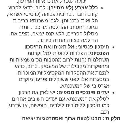
יכולה לנטרל את כדאיות הפירעון.
כלל אצבע (לא מחייב):
לרוב, כדאי לפרוע
קודם חובות בריבית גבוהה (כרטיסי אשראי,
הלוואות צרכניות). לגבי משכנתא בריבית
נמוכה יחסית, ההחלטה מורכבת יותר.
מסלול הפריים, ללא קנס יציאה, מציב את
הדילמה בצורה החדה ביותר.
חיסכון פנסיוני:
אל תזניחו את החיסכון
הפנסיוני!
הפקדות לקופות גמל וקרנות
השתלמות נהנות לרוב מהטבות מס משמעותיות
ומהפקדות מקבילות של המעסיק. לרוב, כדאי
למצות את ההפקדות המקסימליות המוכרות
במסגרות אלו
לפני
ששוקלים פירעון מוקדם
אגרסיבי של המשכנתא.
יעדים פיננסיים נוספים:
יש לאזן את הרצון
לסלק את המשכנתא עם יעדים חשובים אחרים
כמו חיסכון ללימודים לילדים, חופשות, או שדרוג
רכב.
חלק ה': מבט לטווח ארוך ואסטרטגיות יציאה