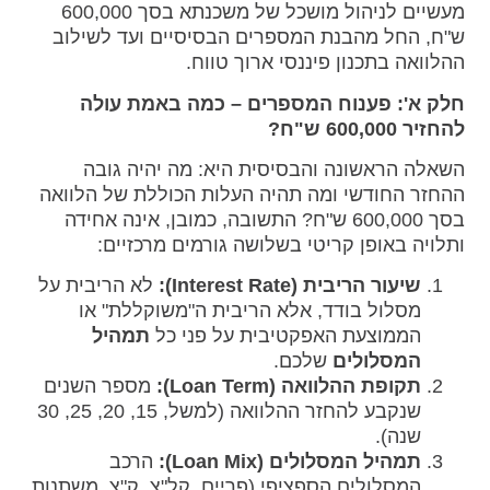
מעשיים לניהול מושכל של משכנתא בסך 600,000
ש"ח, החל מהבנת המספרים הבסיסיים ועד לשילוב
ההלוואה בתכנון פיננסי ארוך טווח.
חלק א': פענוח המספרים – כמה באמת עולה
להחזיר 600,000 ש"ח?
השאלה הראשונה והבסיסית היא: מה יהיה גובה
ההחזר החודשי ומה תהיה העלות הכוללת של הלוואה
בסך 600,000 ש"ח? התשובה, כמובן, אינה אחידה
ותלויה באופן קריטי בשלושה גורמים מרכזיים:
שיעור הריבית (Interest Rate):
לא הריבית על
מסלול בודד, אלא הריבית ה"משוקללת" או
הממוצעת האפקטיבית על פני כל
תמהיל
המסלולים
שלכם.
תקופת ההלוואה (Loan Term):
מספר השנים
שנקבע להחזר ההלוואה (למשל, 15, 20, 25, 30
שנה).
תמהיל המסלולים (Loan Mix):
הרכב
המסלולים הספציפי (פריים, קל"צ, ק"צ, משתנות