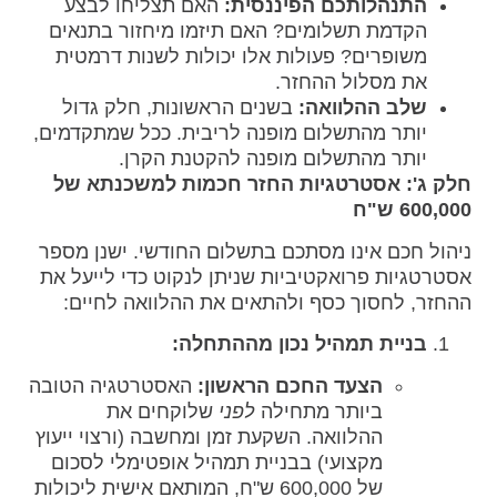
התנהלותכם הפיננסית:
האם תצליחו לבצע
הקדמת תשלומים? האם תיזמו מיחזור בתנאים
משופרים? פעולות אלו יכולות לשנות דרמטית
את מסלול ההחזר.
שלב ההלוואה:
בשנים הראשונות, חלק גדול
יותר מהתשלום מופנה לריבית. ככל שמתקדמים,
יותר מהתשלום מופנה להקטנת הקרן.
חלק ג': אסטרטגיות החזר חכמות למשכנתא של
600,000 ש"ח
ניהול חכם אינו מסתכם בתשלום החודשי. ישנן מספר
אסטרטגיות פרואקטיביות שניתן לנקוט כדי לייעל את
ההחזר, לחסוך כסף ולהתאים את ההלוואה לחיים:
בניית תמהיל נכון מההתחלה:
הצעד החכם הראשון:
האסטרטגיה הטובה
ביותר מתחילה
לפני
שלוקחים את
ההלוואה. השקעת זמן ומחשבה (ורצוי ייעוץ
מקצועי) בבניית תמהיל אופטימלי לסכום
של 600,000 ש"ח, המותאם אישית ליכולות