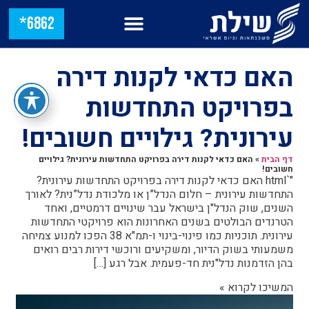
6862*
האם כדאי לקנות דירה
בפרויקט התחדשות
עירונית? גילויים חשובים!
דף הבית
»
האם כדאי לקנות דירה בפרויקט התחדשות עירונית? גילויים
חשובים!
"`html האם כדאי לקנות דירה בפרויקט התחדשות עירונית?
התחדשות עירונית – חלום הנדל”ן או מלכודת נדל”נית? לאורך
השנים, שוק הנדל"ן בישראל עבר שינויים דרמטיים, ואחד
הטרנדים הבולטים בשנים האחרונות הוא פרויקטי התחדשות
עירונית. תוכניות כמו פינוי-בינוי ו-תמ"א 38 הפכו למנוע צמיחה
משמעותי בשוק הדיור, ומשקיעים ורוכשי דירות רבים רואים
בהן הזדמנות נדל"נית חד-פעמית. אבל רגע […]
המשיכו לקרוא »