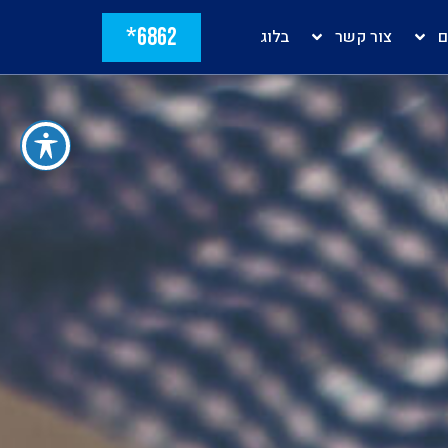
6862*
ם
צור קשר
בלוג