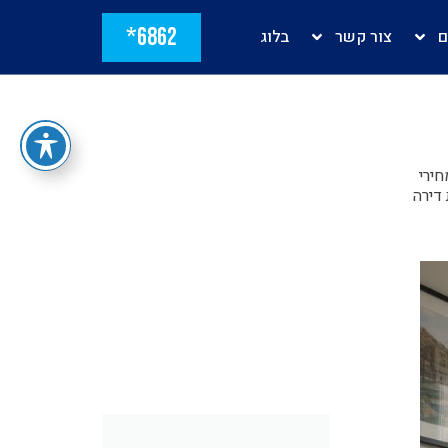
6862*
ם
צור קשר
בלוג
ירי
דירה