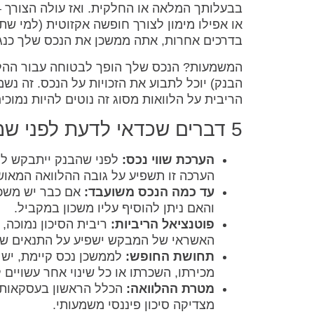
בבעלותך המלאה או החלקית. ואז עולה הצורך –
או אפילו מימון לצורך חופשה אקזוטית (למי ש
בדרכים אחרות, אתה ממשכן את הנכס שלך כנגד
המשמעות? הנכס שלך הופך לבטוחה עבור ההלו
הבנק) יוכל לתבוע את הזכויות על הנכס. זה נש
הריבית על הלוואות מסוג זה נוטים להיות נמוכ
5 דברים שכדאי לדעת לפני שממשכנים נכס
הערכת שווי נכס:
לפני שהבנק ייתבקש לתת
הערכה זו תשפיע על גובה ההלוואה המאוש
עד כמה הנכס משועבד:
אם כבר יש משכנ
והאם ניתן להוסיף עליו משכון במקביל.
פוטנציאל הריביות:
ריבית הסיכון נמוכה,
האשראי של המבקש ישפיע על התנאים שיי
תחושת החופש:
לממשכן נכס קיימת, יש
מכירתו, השכרתו או כל שינוי אחר עשויים
מטרת ההלוואה:
הכלל הראשון בעסקאות פ
מצדיקה סיכון פיננסי משמעותי.