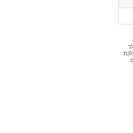
לך
לכת
ם