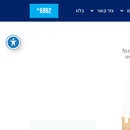
6862*
ם
צור קשר
בלוג
ון?
נו