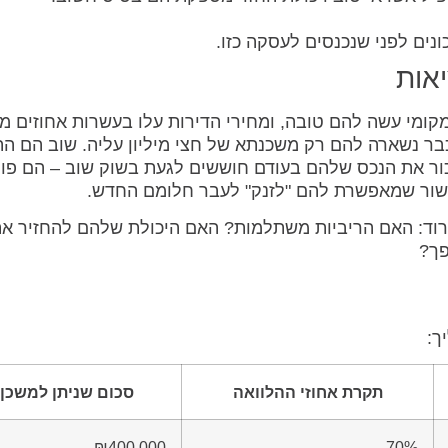
נים לפני שנכנסים לעסקה כזו.
יאות
המקומי עשה להם טובה, ומחירי הדירות עלו בעשרות אחוזים מא
וה 1.8 מיליון שקלים, וכבר נשארה להם רק משכנתא של חצי מיליון עליה. שוב הם
כור את הנכס שלהם בעודם חוששים לגעת בשוק שוב – הם פונ
ישור שמאפשרת להם "לזנק" לעבר חלומם החדש.
ורוד: האם הריביות משתלמות? האם היכולת שלהם להחזיר א
פך?
ך:
תקרת אחוזי ההלוואה
סכום שניתן למשכן
₪400,000
70%