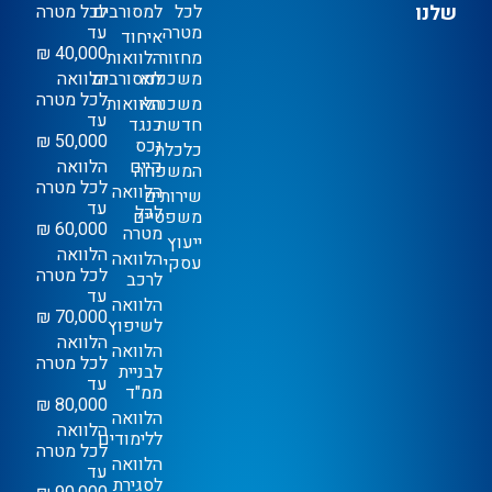
שלנו
לכל
למסורבים
לכל מטרה
מטרה
עד
איחוד
40,000 ₪
מחזור
הלוואות
משכנתא
למסורבים
הלוואה
לכל מטרה
משכנתא
הלוואות
עד
חדשה
כנגד
50,000 ₪
נכס
כלכלת
קיים
הלוואה
המשפחה
לכל מטרה
הלוואה
שירותים
עד
לכל
משפטיים
60,000 ₪
מטרה
ייעוץ
הלוואה
הלוואה
עסקי
לכל מטרה
לרכב
עד
הלוואה
70,000 ₪
לשיפוץ
הלוואה
הלוואה
לכל מטרה
לבניית
עד
ממ"ד
80,000 ₪
הלוואה
הלוואה
ללימודים
לכל מטרה
הלוואה
עד
לסגירת