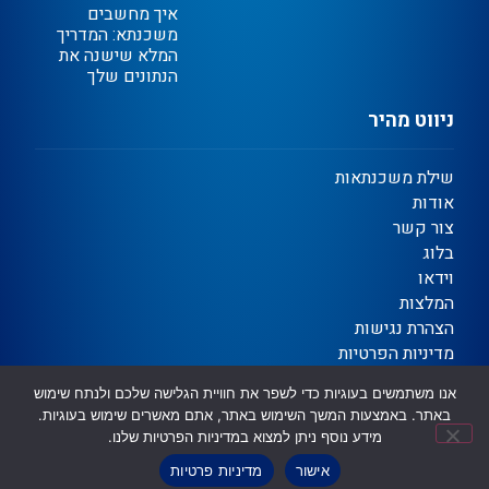
איך מחשבים
משכנתא: המדריך
המלא שישנה את
הנתונים שלך
ניווט מהיר
שילת משכנתאות
אודות
צור קשר
בלוג
וידאו
המלצות
הצהרת נגישות
מדיניות הפרטיות
תקנון
אנו משתמשים בעוגיות כדי לשפר את חוויית הגלישה שלכם ולנתח שימוש
באתר. באמצעות המשך השימוש באתר, אתם מאשרים שימוש בעוגיות.
מידע נוסף ניתן למצוא במדיניות הפרטיות שלנו.
Ⓒ כל הזכויות שמורות | שילת משכנתאות וגיוס אשראי
שיווק דיגיטלי לעסקים ✦ OTORiTi DIGITAL
אישור
מדיניות פרטיות