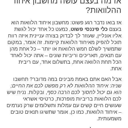
אז מה בעצם עושה מחשבון איחוד
ההלוואות?
אז בואו נדבר רגע פשוט: מחשבון איחוד הלוואות הוא
בעצם
כלי פיננסי פשוט
, כמעט כל אחד יכול לגשת
אליו אונליין, שעוזר לך לבדוק בצורה עניינית איזה רווח
תוכל להפיק מאיחוד הלוואות קיימות. זה אומר, במקום
שתמשיך לשלם חמש הלוואות או יותר – כל אחת מהן
עם תנאים, תאריכים וריביות שונים – אתה יכול לאחד
הכל תחת הלוואה אחת, בתשלום אחד, עם ריבית
אחת.
אבל האם אתם באמת מבינים במה מדובר? תחשבו
שניה:
איחוד ההלוואות לא רק מפשט לכם את החיים;
הוא גם יכול לחסוך לכם הרבה כסף
, ובקלות. נניח שיש
לכם הלוואות בריביות מופרכות, כרטיסי אשראי
שעושים חיים קשים עם עמלות ותשלומים שרק נערמים
– איחוד הלוואות, כמו כן, אומר שתשיגו תנאים טובים
משמעותית.