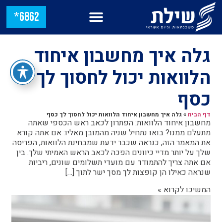
6862*
גלה איך מחשבון איחוד
הלוואות יכול לחסוך לך
כסף
דף הבית
»
גלה איך מחשבון איחוד הלוואות יכול לחסוך לך כסף
מחשבון איחוד הלוואות: הפתרון לכאב ראש הכספי שאתה
מתעלם ממנו? בואו נתחיל שניה מהמובן מאליו: אם אתה קורא
את המאמר הזה, כנראה שכבר ידעת שמבחינת הלוואות, הפריסה
שלך על יותר מדיי כיוונים הפכה לכאב הראש האמיתי שלך. בין
אם אתה צריך להתמודד עם מועדי תשלומים שונים, ריביות
שנראה כאילו הן קופצות לך מסך ישר לתוך […]
המשיכו לקרוא »