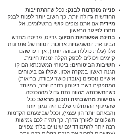
פנייה מוקדמת לבנק:
ככל שההתחייבות
החודשית גדולה יותר, כך חשוב יותר לפנות לבנק
מיידית
אם אתם צופים קושי בתשלומים. אל
תחכו לפיגור הראשון.
בחינת אפשרויות הסיוע:
גרייס, פריסה מחדש –
הבינו את המשמעויות ארוכות הטווח של פתרונות
אלו (עלות כוללת גבוהה יותר), אך דעו שהם
קיימים ויכולים לספק הקלה זמנית חיונית.
חשיבות הביטוחים:
ביטוחי המשכנתא הם קו
הגנה ראשון במקרה אסון. שקלו גם ביטוחים
אישיים נוספים (אובדן כושר עבודה, בריאות)
המספקים רשת ביטחון רחבה יותר, במיוחד
כשהמשכנתא מהווה נתח גדול מההכנסה.
גמישות מחשבתית ותכנון מראש:
ככל
שהמינוף ההתחלתי שלכם היה נמוך יותר
(הבאתם יותר הון עצמי), וככל שביצעתם הקדמות
תשלומים לאורך הדרך, כך תהיה לכם גמישות
רבה יותר להתמודד עם שינויים בלתי צפויים
(אפשרות למכור את הנכס בקלות רבה יותר,