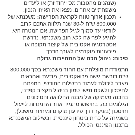
(שנהנים מהטבות מס ייחודיות) או ליעדים
משפחתיים אחרים. מצאו את האיזון הנכון.
תכנון ארוך טווח לקראת הפרישה:
משכנתא של
800,000 ש"ח ל-30 שנה תלווה אתכם קרוב
לוודאי עד סמוך לגיל הפרישה. אם המטרה היא
להגיע לפרישה ללא חוב משכנתא, נדרשת
אסטרטגיה אקטיבית של קיצור תקופה או
פירעונות מוקדמים לאורך הדרך.
סיכום: ניהול חכם של התחייבות גדולה
התמודדות מוצלחת עם החזר משכנתא בסך 800,000
ש"ח דורשת גישה פרואקטיבית, מודעת ואחראית.
מעבר ליכולת לעמוד בתשלום החודשי, המפתח
לחיסכון ולשקט נפשי טמון בניהול תקציב קפדני,
בהבנה מעמיקה של מבנה ההלוואה והסיכונים
הגלומים בה, בחיפוש מתמיד אחר הזדמנויות לייעול
וחיסכון (בעיקר דרך פירעון מוקדם ומיחזור מושכל),
בשמירה על כרית ביטחון פיננסית, ובשילוב המשכנתא
בתכנון הפיננסי הכולל.