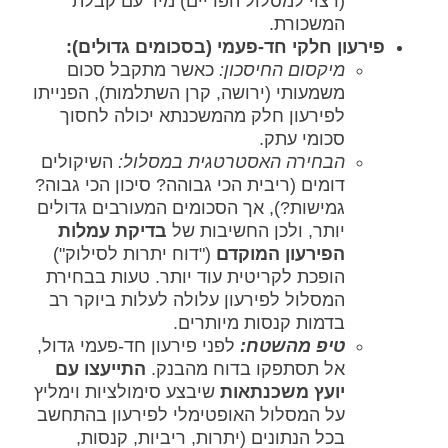
(רצוי למסלול הפריים) מיד עם קבלת
המשכורת.
פירעון חלקי חד-פעמי (בסכומים גדולים):
מיקסום החיסכון:
כאשר מתקבל סכום
משמעותי (ירושה, קרן השתלמות), הפנייתו
לפירעון חלק מהמשכנתא יכולה לחסוך
סכומי עתק.
הבחירה האסטרטגית במסלול:
השיקולים
דומים (ריבית הכי גבוהה? סיכון הכי גבוה?
גמישות?), אך הסכומים המעורבים גדולים
יותר, ולכן החשיבות של
בדיקת עמלות
הפירעון המוקדם
("דוח יתרות לסילוק")
הופכת לקריטית עוד יותר. טעות בבחירת
המסלול לפירעון עלולה לעלות ביוקר רב
בדמות קנסות מיותרים.
טיפ מהשטח:
לפני פירעון חד-פעמי גדול,
אל תסתפקו בדוח מהבנק.
התייעצו עם
יועץ משכנתאות
שיבצע סימולציות וימליץ
על המסלול האופטימלי לפירעון בהתחשב
בכל הנתונים (יתרות, ריביות, קנסות,