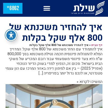
6862*
איך להחזיר משכנתא של
800 אלף שקל בקלות
דף הבית
»
איך להחזיר משכנתא של 800 אלף שקל בקלות
איך להתמודד עם החזר משכנתא של 800 אלף שקל: המדריך
המלא להתנהלות פיננסית חכמה נטילת משכנתא בסך 800,000
ש"ח היא צעד פיננסי משמעותי עבור רובם המכריע של משקי
הבית בישראל. סכום זה, הנפוץ למדי בשוק הדיור הנוכחי
(אפריל 2025) – בין אם למימון דירה באזור המרכז עם הון עצמי
סטנדרטי, או לנכס גדול יותר בפריפריה […]
המשיכו לקרוא »