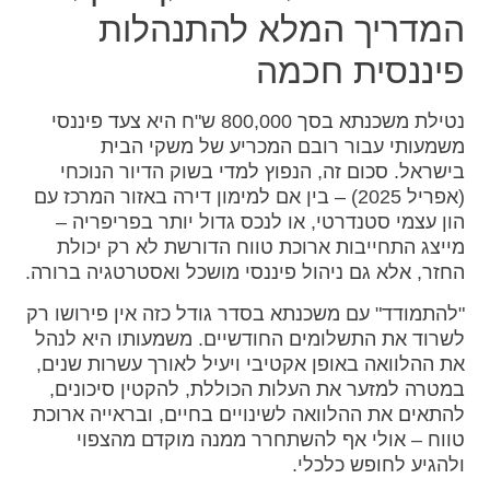
המדריך המלא להתנהלות
פיננסית חכמה
נטילת משכנתא בסך 800,000 ש"ח היא צעד פיננסי
משמעותי עבור רובם המכריע של משקי הבית
בישראל. סכום זה, הנפוץ למדי בשוק הדיור הנוכחי
(אפריל 2025) – בין אם למימון דירה באזור המרכז עם
הון עצמי סטנדרטי, או לנכס גדול יותר בפריפריה –
מייצג התחייבות ארוכת טווח הדורשת לא רק יכולת
החזר, אלא גם ניהול פיננסי מושכל ואסטרטגיה ברורה.
"להתמודד" עם משכנתא בסדר גודל כזה אין פירושו רק
לשרוד את התשלומים החודשיים. משמעותו היא לנהל
את ההלוואה באופן אקטיבי ויעיל לאורך עשרות שנים,
במטרה למזער את העלות הכוללת, להקטין סיכונים,
להתאים את ההלוואה לשינויים בחיים, ובראייה ארוכת
טווח – אולי אף להשתחרר ממנה מוקדם מהצפוי
ולהגיע לחופש כלכלי.