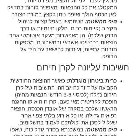
מומלץ לעבור לניהול תקציב מפורט יותר,
המקטלג את כל ההוצאות ומאפשר לזהות במדויק
לאן הכסף הולך ואיפה ניתן לקצץ במידת הצורך.
טיפ מהשטח:
השתמשו באפליקציות לניהול
תקציב (קיימות רבות, חלקן חינמיות או דרך
הבנק שלכם). הן מאפשרות מעקב אוטומטי אחר
הוצאות בכרטיסי אשראי ובחשבונות, מספקות
תובנות גרפיות, ועוזרות להישאר עם היד על
הדופק.
חשיבות עליונה לקרן חירום
כרית ביטחון מוגדלת:
כאשר ההוצאה החודשית
הקבועה על דיור כה גבוהה, החשיבות של קרן
חירום נזילה (לכיסוי 3-6 חודשי הוצאות מחיה)
הופכת לקריטית מאי פעם. קרן זו היא קו ההגנה
הראשון שלכם במקרה של אובדן הכנסה, הוצאה
רפואית גדולה, או כל אירוע בלתי צפוי אחר
שעלול לסכן את יכולתכם לעמוד בתשלומים.
טיפ מהשטח:
במשכנתא בסדר גודל כזה, שאפו