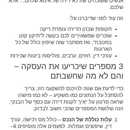
אנשים ששוכחים שזו לא דירה של אימא שלהם… אלא
שלכם.
וזה עוד לפני שדיברנו על:
תקופות שבהן הדירה עומדת ריקה
שוכרים שמשאירים לכם בקשה ל"תיקון קטן
במטבח", ואז מסתבר שזה שיפוץ כולל של כל
הארונות
עורכי דין, חוזים, ערבים, פוליסות ביטוח שכירות
3 מספרים שיכריעו את העסקה –
והם לא מה שחשבתם
כדי לדעת אם שווה להיכנס להשקעה הזו, צריך
להסתכל על הנתונים כמו משקיע – לא כמו מישהו
שראה סרטון על "איך לקנות דירה עם כסף של הבנק".
הנה שלושת המספרים שהכי חשוב לבדוק:
עלות כוללת של הנכס
– כולל מס רכישה, עורך
דין, שיפוצים ועמלות. לפעמים אלה מוסיפים 8–