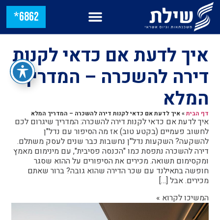
6862*
איך לדעת אם כדאי לקנות
דירה להשכרה – המדריך
המלא
דף הבית
»
איך לדעת אם כדאי לקנות דירה להשכרה – המדריך המלא
איך לדעת אם כדאי לקנות דירה להשכרה: המדריך שיגרום לכם
לחשוב פעמיים (בקטע טוב) אז מה הסיפור עם נדל"ן
להשקעה? השקעות נדל"ן נחשבות כבר שנים לעסק משתלם.
דירה להשכרה נתפסת כמו "הכנסה פסיבית", עם מינימום מאמץ
ומקסימום תשואה. מכירים את הסיפורים על ההוא שסגר
חופשה בתאילנד עם שכר הדירה שהוא גובה? ברור שאתם
מכירים. אבל […]
המשיכו לקרוא »