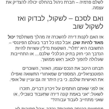
לשלם פרמיה – חברת ניהול בהחלט יכולה להצדיק את
עצמה.
ואם לסכם – לשקול, לבדוק ואז
לשקול שוב
אז האם לקנות דירה להשכרה זה מהלך משתלם?
יכול
מאוד להיות שכן
. אבל כמו כל דבר בעולם הפיננסי –
התשובה היא "תלוי". השקעות נדל"ן עשויות להיות
הנדבך הכי חזק בתיק הכלכלי שלכם… או התחייבות
שעלולה להפוך לכאב ראש ממושך.
תבחנו היטב את הנכס עצמו, האזור, השוכרים
הפוטנציאליים, המספרים שמאחורי התשואה ואפילו
את האישיות שלכם. כי בין היתר זה גם עניין של אופי.
אז לפני שאתם חותמים על זיכרון דברים, תזכרו
לשאול: "אני באמת קונה דירה שתעבוד
בשבילי
, או
שאני מתחייב לעבוד עבורה?"
מחפשים הכנסה פסיבית? נהדר. אבל פסיבית לא