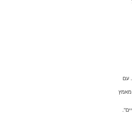
יואב ורוני, זוג צעיר מתל אביב, רכשו דירה בפרויקט בנתיבות. מועד המסירה היה אמור להיות אוקטובר 2023. עם
 מאמץ
ם".