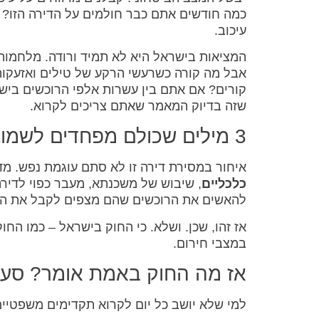
כמה חודשים אתם כבר חולמים על הדירה הזו? ס
עיכוב.
המציאות בישראל היא לא תמיד ורודה. מלחמות,
אבל מה קורה כשרעשי הרקע של טילים ואזעקו
קורים? אם אתם בין עשרות אלפי הרוכשים ביש
שזה בדיוק המאמר שאתם צריכים לקרוא.
3 מילים שכולם מפחדים לשמוע: "איחור במסירה"
איחור במסירת דירה זו לא סתם עוגמת נפש. מ
כלכליים
, שיבוש של משכנתא, מעבר כפוי לדירה 
להאשים את הרוכשים שהם מצפים לקבל את הדי
אז זהו, שכן. ושלא. כי החוק בישראל – כמו הח
במצבי חירום.
אז מה החוק באמת אומר? סעיף 5 לחוק המכר (דירות), תשכ"ח-
למי שלא יושב כל יום לקרוא תקדימים משפטיים 