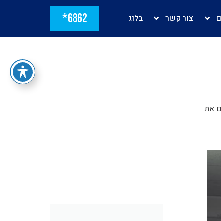
6862*
ם
צור קשר
בלוג
ם את