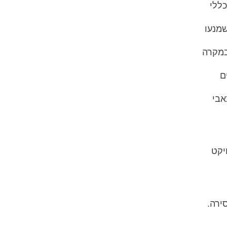
ללי
שמנעו
במקרה
ם
אבי
יקט
ירה.