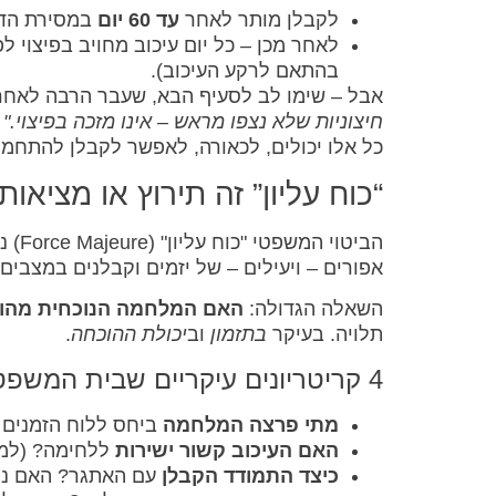
לקבלן מותר לאחר
עד 60 יום
במסירת הדיר
בהתאם לרקע העיכוב).
אבל – שימו לב לסעיף הבא, שעבר הרבה לאחרונה
חיצוניות שלא נצפו מראש – אינו מזכה בפיצוי."
נ
כל אלו יכולים, לכאורה, לאפשר לקבלן להתחמק
“כוח עליון” זה תירוץ או מציאות
הביט
אפורים – ויעילים – של יזמים וקבלנים במצבים
השאלה הגדולה:
האם המלחמה הנוכחית מהוו
תלויה. בעיקר
בתזמון
וב
יכולת ההוכחה
.
4 קריטריונים עיקריים שבית המשפט יבחן:
מתי פרצה המלחמה
ביחס ללוח הזמנים 
האם העיכוב קשור ישירות
ללחימה? (למש
כיצד התמודד הקבלן
עם האתגר? האם ני