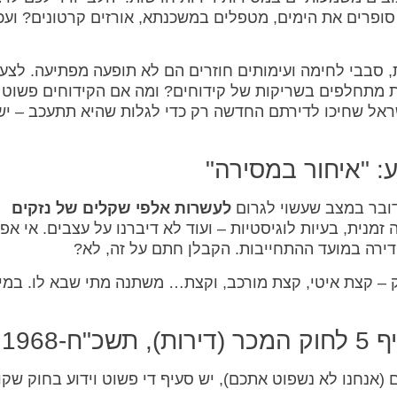
ופרים את הימים, מטפלים במשכנתא, אורזים קרטונים? ועכש
 סבבי לחימה ועימותים חוזרים הם לא תופעה מפתיעה. לצער
ת מתחלפים בשריקות של קידוחים? ומה אם הקידוחים פשוט
ראל שחיכו לדירתם החדשה רק כדי לגלות שהיא תתעכב – יש
דובר במצב שעשוי לגרום
לעשרות אלפי שקלים של נזקים
זמנית, בעיות לוגיסטיות – ועוד לא דיברנו על עצבים. אי אפ
רה במועד ההתחייבות. הקבלן חתם על זה, לא?
וק – קצת איטי, קצת מורכב, וקצת… משתנה מתי שבא לו. במי
1968
(אנחנו לא נשפוט אתכם), יש סעיף די פשוט וידוע בחוק שקוב