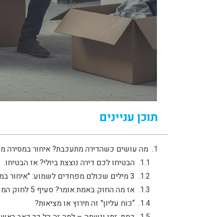
תוכן עניינים
מה עושים כשהדירה מתעכבת? איחור במסירה מ
הבטיחו לכם דירה נוצצת ביולי? אז הבטיחו.
3 מילים שכולם מפחדים לשמוע: "איחור במסירה"
אז מה החוק באמת אומר? סעיף 5 לחוק המכר (דירות), תשכ"ח-1968
“כוח עליון” זה תירוץ או מציאות?
כסף, זמן ונשמה – למה זה כל כך כאב ראש?