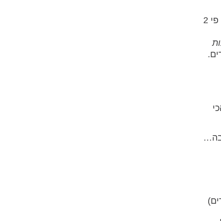
לאחר מכן – כל יום עיכוב מחויב בפיצוי לפי נוסחה ברורה: 1.5 מהשכירות המקבילה בשוק (ולעיתים עד פי 2
ות
ים.
הכי
בה…
ים)