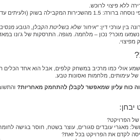
ה ללא פיצוי לרוכש.
 בין עורכי דין:
"איחור שלא בשליטת הקבלן, הנובע מנסיב
שמעו מוכר? נכון – מלחמה. מגפה. התרסקות של ג’ונו במאד
 מפיצוי.
?
וי המשפטי "כוח עליון" (Force Majeure) נשמע אולי כמו מרכיב במשחק קלפים, אבל הוא אחד הכלים 
 של עימותים, מלחמות ואסונות טבע.
ה כוח עליון שמאפשר לקבלן להתחמק מאחריות?
והתשו
של הפרויקט?
ל: מאגרי עובדים סגורים, עוצר בשטח, חוסר בגישה לחומר
סה לקדם את הפרויקט בכל זאת?