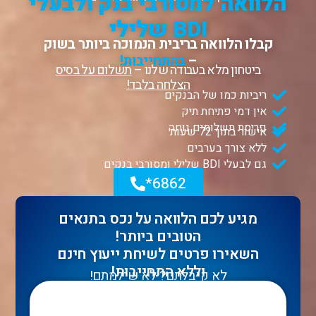
הלוואה למסורבי בנק ולבעלי
BDI שלילי
קבלו הלוואה בריבית הנמוכה ביותר בשוק
–
בהתחייבות!
ביטחון מלא בעבודה שלנו –
תשלום על בסיס
הצלחה בלבד!
ריביות כמו של הבנקים
אין דמי פתיחת תיק
פריסת תשלומים נוחה
אישור בתוך 72 שעות
ללא צורך בערבים
גם לבעלי BDI שלילי ומסורבי בנקים
6862*
מגיע לכם הלוואה על נכס בתנאים
הטובים ביותר!
השאירו פרטים לשיחת ייעוץ חינם
וללא התחייבות!
לא קיבלתם? לא שילמתם!